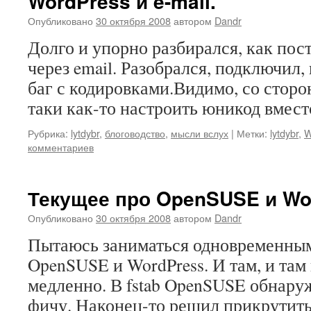
WordPress и e-mail.
Опубликовано
30 октября 2008
автором
Dandr
Долго и упорно разбирался, как пост
через email. Разобрался, подключил,
баг с кодировками.Видимо, со сторо
таки как-то настроить юникод вмес
Рубрика:
lytdybr
,
блоговодство
,
мысли вслух
|
Метки:
lytdybr
,
W
комментариев
Текущее про OpenSUSE и Wo
Опубликовано
30 октября 2008
автором
Dandr
Пытаюсь заниматься одновременны
OpenSUSE и WordPress. И там, и там
медленно. В fstab OpenSUSE обнар
фичу. Наконец-то решил прикрутить 