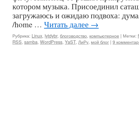
котором музыка. Присоединил сата
загружаюсь и ожидаю подвоха: думал,
/home …
Читать далее
→
Рубрика:
Linux
,
lytdybr
,
блоговодство
,
компьютерное
|
Метки:
RSS
,
samba
,
WordPress
,
YaST
,
ЛиРу
,
мой блог
|
9 комментар