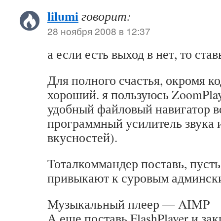
lilumi
говорит:
28 ноября 2008 в 12:37
а если есть выход в нет, то став
Для полного счастья, окромя к
хороший. я пользуюсь ZoomPlay
удобный файловый навигатор в
программный усилитель звука 
вкусностей).
Тоталкоммандер поставь, пуст
привыкают к суровым админск
Музыкальный плеер — AIMP
А еще поставь FlashPlayer и за