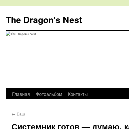
The Dragon's Nest
Перейти
Главная
Фотоальбом
Контакты
к
←
Баш
содержимому
Системник готов — думаю, к