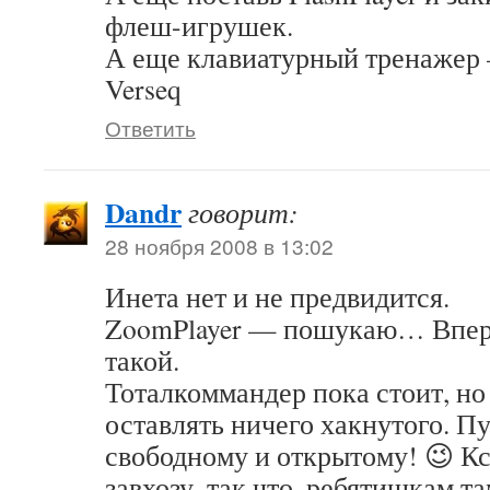
флеш-игрушек.
А еще клавиатурный тренажер 
Verseq
Ответить
Dandr
говорит:
28 ноября 2008 в 13:02
Инета нет и не предвидится.
ZoomPlayer — пошукаю… Впер
такой.
Тоталкоммандер пока стоит, но
оставлять ничего хакнутого. П
свободному и открытому! 😉 Кс
завхозу, так что, ребятишкам та