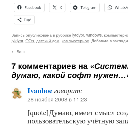
Facebook
X
Telegram
Whats
Ещё
Запись опубликована в рубрике
lytdybr
,
windows
,
компьютерн
lytdybr
,
OOo
,
детский дом
,
компьютерное
. Добавьте в заклад
←
Баш
7 комментариев на «
Систем
думаю, какой софт нужен…
Ivanhoe
говорит:
28 ноября 2008 в 11:23
[quote]Думаю, имеет смысл соз
пользовательскую учётную зап