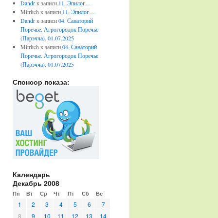
Dandr
к записи
11. Эпилог…
Mitritch
к записи
11. Эпилог…
Dandr
к записи
04. Санаторий
Поречье. Агрогородок Поречье
(Парэчча). 01.07.2025
Mitritch
к записи
04. Санаторий
Поречье. Агрогородок Поречье
(Парэчча). 01.07.2025
Спонсор показа:
Календарь
Декабрь 2008
Пн
Вт
Ср
Чт
Пт
Сб
Вс
1
2
3
4
5
6
7
8
9
10
11
12
13
14