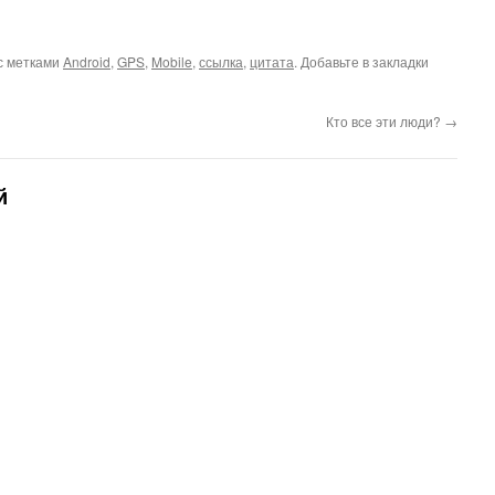
с метками
Android
,
GPS
,
Mobile
,
ссылка
,
цитата
. Добавьте в закладки
Кто все эти люди?
→
й