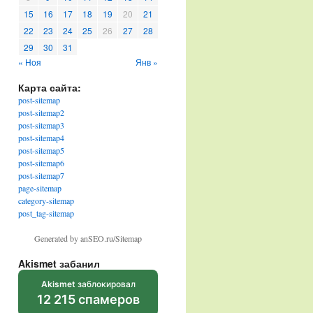
15
16
17
18
19
20
21
22
23
24
25
26
27
28
29
30
31
« Ноя
Янв »
Карта сайта:
post-sitemap
post-sitemap2
post-sitemap3
post-sitemap4
post-sitemap5
post-sitemap6
post-sitemap7
page-sitemap
category-sitemap
post_tag-sitemap
Generated by anSEO.ru/Sitemap
Akismet забанил
Akismet
заблокировал
12 215 спамеров