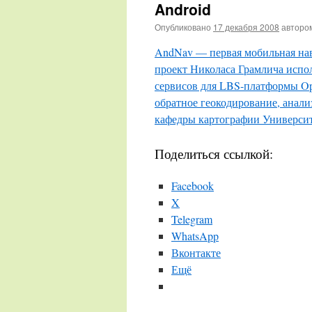
Android
Опубликовано
17 декабря 2008
авторо
AndNav — первая мобильная нав
проект Николаса Грамлича испо
сервисов для LBS-платформы Ope
обратное геокодирование, анализ
кафедры картографии Университ
Поделиться ссылкой:
Facebook
X
Telegram
WhatsApp
Вконтакте
Ещё