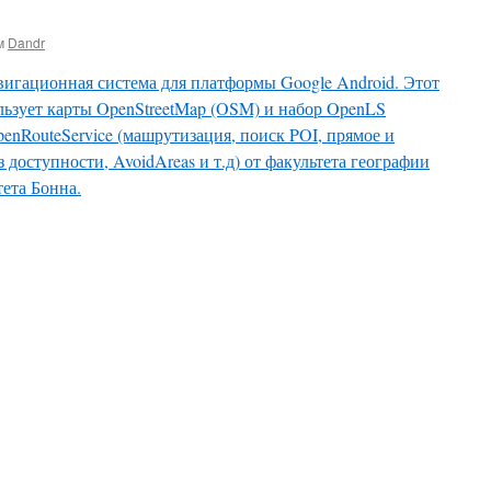
м
Dandr
игационная система для платформы Google Android. Этот
льзует карты OpenStreetMap (OSM) и набор OpenLS
nRouteService (машрутизация, поиск POI, прямое и
 доступности, AvoidAreas и т.д) от факультета географии
ета Бонна.