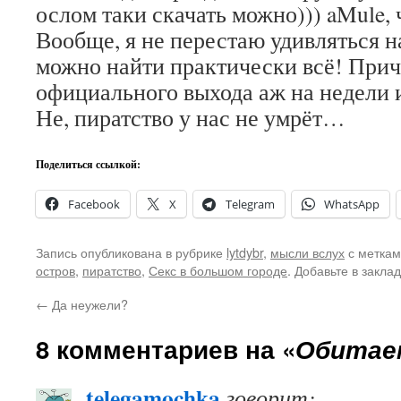
ослом таки скачать можно))) aMule, ч
Вообще, я не перестаю удивляться 
можно найти практически всё! Прич
официального выхода аж на недели 
Не, пиратство у нас не умрёт…
Поделиться ссылкой:
Facebook
X
Telegram
WhatsApp
Запись опубликована в рубрике
lytdybr
,
мысли вслух
с метка
остров
,
пиратство
,
Секс в большом городе
. Добавьте в закла
←
Да неужели?
8 комментариев на «
Обитае
telegamochka
говорит: