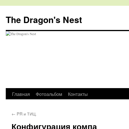
The Dragon's Nest
Перейти
Главная
Фотоальбом
Контакты
к
←
PR и ТИЦ.
содержимому
Конфигурация компа