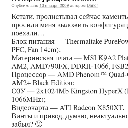
Опубликовано
13 января 2009
автором
Dandr
Кстати, пролистывал сейчас каменты
просили меня выложить конфигурац
поехали…
Блок питания — Thermaltake PurePow
PFC, Fan 14cm);
Материнская плата — MSI K9A2 Plat
AM2, AMD790FX, DDRII-1066, FSB2
Процессор — AMD Phenom™ Quad-Co
AM2+ Black Edition;
ОЗУ — 2x1024Mb Kingston HyperX (
1066MHz);
Видеокарта — ATI Radeon X850XT.
Винты и привод, думаю, неактуально
забыл? 🙂