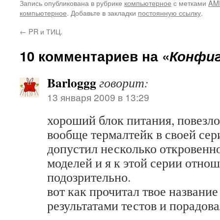
Запись опубликована в рубрике
компьютерное
с метками
AM
последний раз пищал от
Потом покрутил штатный куле
компьютерное
. Добавьте в закладки
постоянную ссылку
.
восторга над железкой, когда
от AMD, посмотрел, что винты
впервые распаковывал БП
(3…
←
PR и ТИЦ.
Thermaltake! Через всю мамку…
10 комментариев на «
Конфиг
Barloggg
говорит:
13 января 2009 в 13:29
хороший блок питания, повезло
вообще термалтейк в своей сер
допустил несколько откровенн
моделей и я к этой серии отно
подозрительно.
вот как прочитал твое название
результатами тестов и порадов