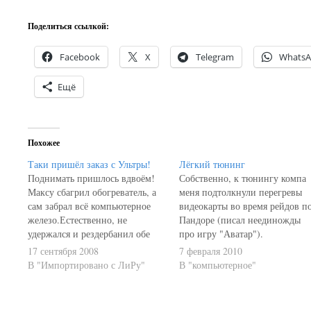
Поделиться ссылкой:
Facebook
X
Telegram
Whats
Ещё
Похожее
Таки пришёл заказ с Ультры!
Лёгкий тюнинг
Поднимать пришлось вдвоём!
Собственно, к тюнингу компа
Максу сбагрил обогреватель, а
меня подтолкнули перегревы
сам забрал всё компьютерное
видеокарты во время рейдов п
железо.Естественно, не
Пандоре (писал неединожды
удержался и рездербанил обе
про игру "Аватар").
мамки, дабы посмотреть
Поразмыслив, что такое счасть
17 сентября 2008
7 февраля 2010
комплектацию.Моя - MSI K9A2
меня не устраивает, докупил
В "Импортировано с ЛиРу"
В "компьютерное"
Platinum V2, socket AM2,
пару корпусных кулеров и
AMD790FX, DDRII-1066,
новый кулер на ЦП. Утром
FSB2600. Блин, я так в
втиснул всё это в системник.