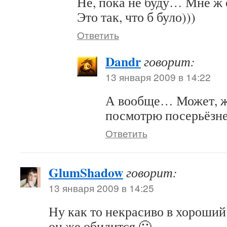
Не, пока не буду… Мне ж о
Это так, что б було)))
Ответить
Dandr
говорит:
13 января 2009 в 14:22
А вообще… Может, же
посмотрю посерьёзн
Ответить
GlumShadow
говорит:
13 января 2009 в 14:25
Ну как то некрасиво в хороший
он же обидится 🙂