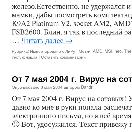
железо.Естественно, не удержался и
мамки, дабы посмотреть комплект
K9A2 Platinum V2, socket AM2, AMD
FSB2600. Блин, я так в последний ра
…
Читать далее
→
Рубрика:
Импортировано с ЛиРу
|
Метки:
AMD
,
MSI
,
neo
,
The
тест
,
флэшка
|
Оставить комментарий
От 7 мая 2004 г. Вирус на со
Опубликовано
8 мая 2004
автором
Dandr
От 7 мая 2004 г. Вирус на сотовых! 
давно ко мне в руки попала распеча
электронного письма, но я всё время
🙁 Вот, удосужился. Текст привожу