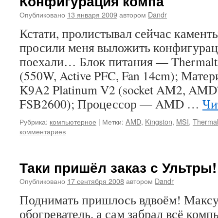
Конфигурация компа
Опубликовано
13 января 2009
автором
Dandr
Кстати, пролистывал сейчас каменты
просили меня выложить конфигурац
поехали… Блок питания — Thermalt
(550W, Active PFC, Fan 14cm); Мате
K9A2 Platinum V2 (socket AM2, AMD
FSB2600); Процессор — AMD …
Чи
Рубрика:
компьютерное
|
Метки:
AMD
,
Kingston
,
MSI
,
Thermal
комментариев
Таки пришёл заказ с Ультры!
Опубликовано
17 сентября 2008
автором
Dandr
Поднимать пришлось вдвоём! Максу
обогреватель, а сам забрал всё ком