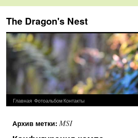
The Dragon's Nest
Перейти
Главная
Фотоальбом
Контакты
к
MSI
Архив метки:
содержимому