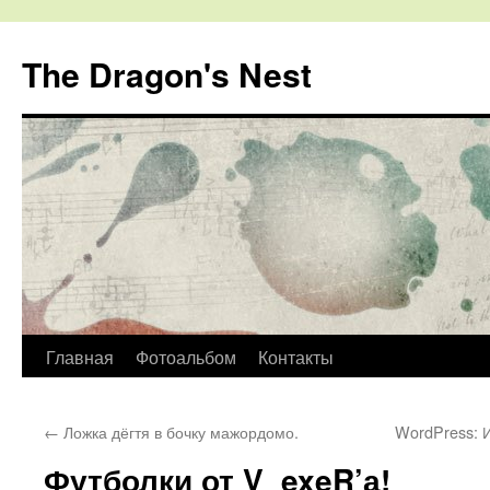
The Dragon's Nest
Перейти
Главная
Фотоальбом
Контакты
к
←
Ложка дёгтя в бочку мажордомо.
WordPress: И
содержимому
Футболки от V_exeR’а!