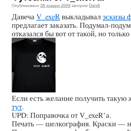
Опубликовано
28 января 2009
автором
Dandr
Давеча
V_exeR
выкладывал
эскизы 
предлагает заказать. Подумал-подум
отказался бы вот от такой, но тольк
Если есть желание получить такую
тут
.
UPD: Поправочка от V_exeR’а.
Печать — шелкография. Краски — н