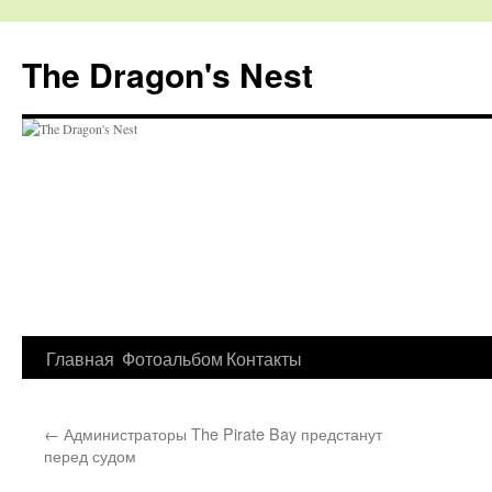
The Dragon's Nest
Перейти
Главная
Фотоальбом
Контакты
к
←
Администраторы The Pirate Bay предстанут
содержимому
перед судом