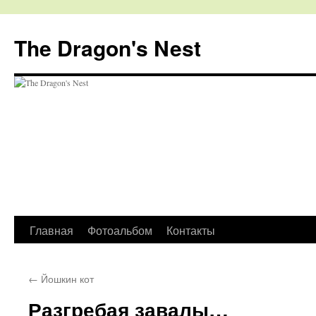
The Dragon's Nest
Перейти
Главная
Фотоальбом
Контакты
к
←
Йошкин кот
содержимому
Разгребая завалы…