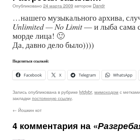
Опубликовано
24 марта 2009
автором
Dandr
…нашего музыкального архива, слу
Unlimited — No Limit
— и лыба сама 
морде лица! 🙂
Да, давно дело было))))
Поделиться ссылкой:
Facebook
X
Telegram
WhatsApp
Запись опубликована в рубрике
lytdybr
,
мимоходом
с меткам
закладки
постоянную ссылку
.
←
Йошкин кот
4 комментария на «
Разгреба