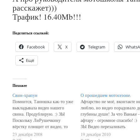
расскажет)))
Трафик! 16.40Mb!!!
Поделиться ссылкой:
Facebook
X
Telegram
Whats
Ещё
Похожее
Свин-храпун
О прошедшем мотосезоне.
Помнится, Танюшка как-то уже
Афтарство не моё, вконтакте н
выкладывала видео нашего
люблю, но видео порадовало д
свина. Продублирую. :) ЗЫ
глубины души! За что Ваньке -
Поскольку ЛиРушечкину
афтару - огромное спасибо! :)
вёрстку плющит от видео, то
ЗЫ Видео перезаливать
убрал сразу под кат.
откровенно влом))) Или по
23 декабря 2008
19 декабря 2010
ссылочке: мой мотосезон-2010.