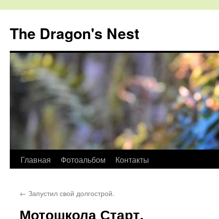
The Dragon's Nest
Перейти
Главная
Фотоальбом
Контакты
к
←
Запустил свой долгострой.
содержимому
Мотошкола Старт.