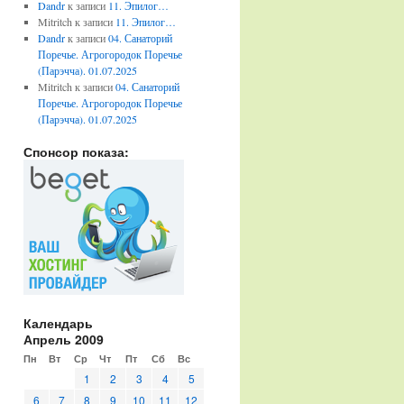
Dandr
к записи
11. Эпилог…
Mitritch
к записи
11. Эпилог…
Dandr
к записи
04. Санаторий
Поречье. Агрогородок Поречье
(Парэчча). 01.07.2025
Mitritch
к записи
04. Санаторий
Поречье. Агрогородок Поречье
(Парэчча). 01.07.2025
Спонсор показа:
Календарь
Апрель 2009
Пн
Вт
Ср
Чт
Пт
Сб
Вс
1
2
3
4
5
6
7
8
9
10
11
12