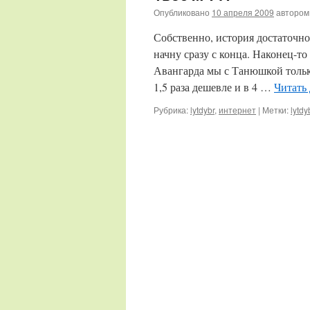
Опубликовано
10 апреля 2009
автором
Собственно, история достаточно
начну сразу с конца. Наконец-т
Авангарда мы с Танюшкой тольк
1,5 раза дешевле и в 4 …
Читать
Рубрика:
lytdybr
,
интернет
|
Метки:
lytdy