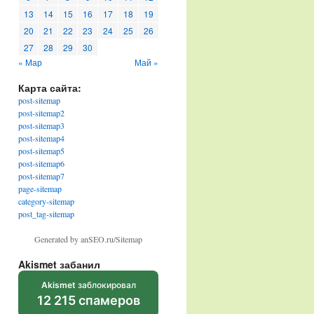
13
14
15
16
17
18
19
20
21
22
23
24
25
26
27
28
29
30
« Мар
Май »
Карта сайта:
post-sitemap
post-sitemap2
post-sitemap3
post-sitemap4
post-sitemap5
post-sitemap6
post-sitemap7
page-sitemap
category-sitemap
post_tag-sitemap
Generated by anSEO.ru/Sitemap
Akismet забанил
Akismet
заблокировал
12 215 спамеров