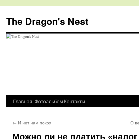
The Dragon's Nest
Перейти
Главная
Фотоальбом
Контакты
к
←
И нет нам покоя
О в
содержимому
Можно ли не платить «налог