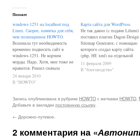
Похожее
windows-1251 на localhost под
Карта сайта для WordPress.
Linux. Скорее, памятка для себя,
Не так давно (c подачи Lilumi)
чем полноценное HOWTO.
поставил плагин Dagon Design
Возникла тут необходимость
Sitemap Generator, с помощью
временно подвесить сайт в
которого создал карту сайта
windows-1251. Не корчим
(php, НЕ xml) на отдельной
морды. Надо. Хотя, мне тоже не
странице. Вроде как и
11 февраля 2009
нравится. Решил сначала
интересная фича, но реализаци
В "блоговодство"
проверить на localhost. В
мне не особо приглянулась.
24 января 2010
/var/www/html создал отдельный
Дело в том, что в этой карте
В "HOWTO"
каталог, залил файлы, открываю
идёт список постов по каждом
в браузере - кракозябли. Хотя в
из разделов блога.…
Запись опубликована в рубрике
HOWTO
с метками
HOWTO
,
head каждой страницы чётко
Добавьте в закладки
постоянную ссылку
.
прописана кодировка windows-
1251. Потыркался-потыркался -
←
Дорожно-путевое.
бред какой-то. Спасибо
Altesack'у: в…
2 комментария на «
Автонип