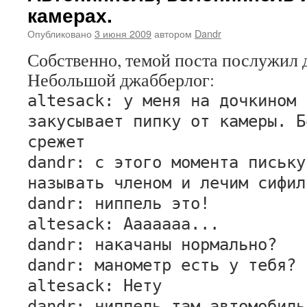
камерах.
Опубликовано
3 июня 2009
автором
Dandr
Собственно, темой поста послужил 
Небольшой джабберлог:
altesack: у меня на дочкином 
закусывает пипку от камеры. Б
срежет
dandr: с этого момента письку
называть членом и лечим сифил
dandr: ниппель это!
altesack: Ааааааа...
dandr: накачаны нормально?
dandr: манометр есть у тебя?
altesack: Нету
dandr: ниппель там автомобиль