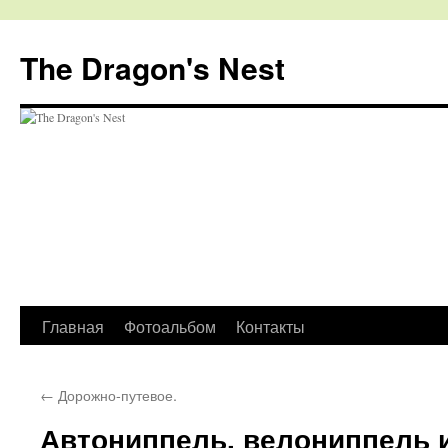
The Dragon's Nest
Перейти
Главная
Фотоальбом
Контакты
к
←
Дорожно-путевое.
содержимому
Автониппель, велониппель 