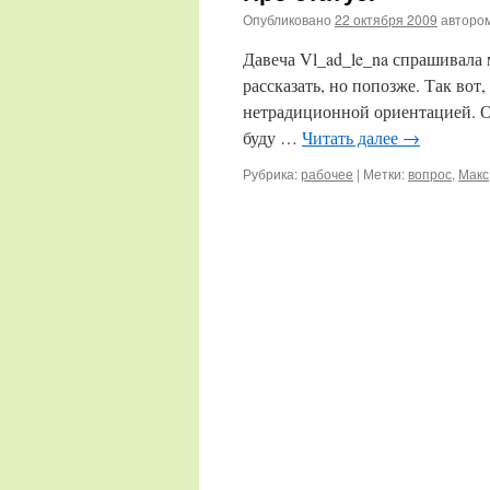
Опубликовано
22 октября 2009
авторо
Давеча Vl_ad_le_na спрашивала 
рассказать, но попозже. Так вот
нетрадиционной ориентацией. Ок
буду …
Читать далее
→
Рубрика:
рабочее
|
Метки:
вопрос
,
Макс