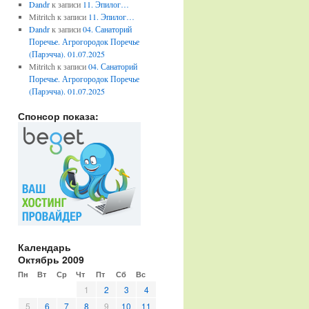
Dandr
к записи
11. Эпилог…
Mitritch
к записи
11. Эпилог…
Dandr
к записи
04. Санаторий
Поречье. Агрогородок Поречье
(Парэчча). 01.07.2025
Mitritch
к записи
04. Санаторий
Поречье. Агрогородок Поречье
(Парэчча). 01.07.2025
Спонсор показа:
Календарь
Октябрь 2009
Пн
Вт
Ср
Чт
Пт
Сб
Вс
1
2
3
4
5
6
7
8
9
10
11