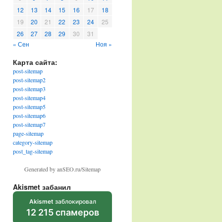
12
13
14
15
16
17
18
19
20
21
22
23
24
25
26
27
28
29
30
31
« Сен
Ноя »
Карта сайта:
post-sitemap
post-sitemap2
post-sitemap3
post-sitemap4
post-sitemap5
post-sitemap6
post-sitemap7
page-sitemap
category-sitemap
post_tag-sitemap
Generated by anSEO.ru/Sitemap
Akismet забанил
Akismet
заблокировал
12 215 спамеров