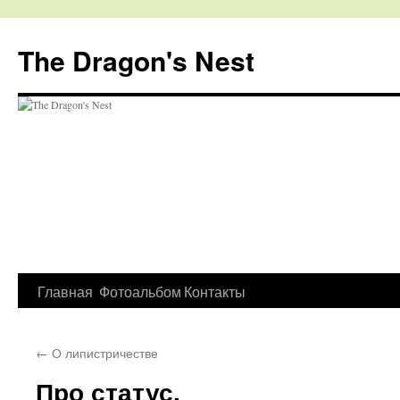
The Dragon's Nest
Перейти
Главная
Фотоальбом
Контакты
к
←
О липистричестве
содержимому
Про статус.