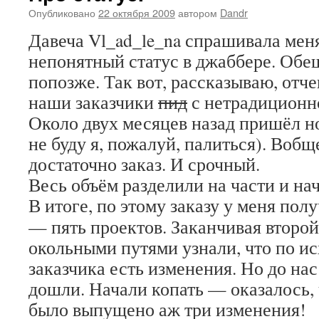
Опубликовано
22 октября 2009
автором
Dandr
Давеча Vl_ad_le_na спрашивала мен
непонятный статус в джаббере. Обещ
попозже. Так вот, рассказываю, отче
наши заказчики
пид
с нетрадиционн
Около двух месяцев назад пришёл но
не буду я, пожалуй, палиться). Воб
достаточно заказ. И срочный.
Весь объём разделили на части и нач
В итоге, по этому заказу у меня пол
— пять проектов. Заканчивая второй
окольными путями узнали, что по и
заказчика есть изменения. Но до нас
дошли. Начали копать — оказалось, 
было выпущено аж три изменения!