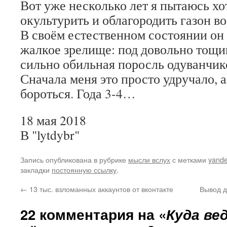
Вот уже несколько лет я пытаюсь хо
окультурить и облагородить газон в
В своём естественном состоянии он
жалкое зрелище: под довольно тощи
сильно обильная поросль одуванчико
Сначала меня это просто удручало, а
бороться. Года 3-4…
18 мая 2018
В "lytdybr"
Запись опубликована в рубрике
мысли вслух
с метками
yand
закладки
постоянную ссылку
.
←
13 тыс. взломанных аккаунтов от вконтакте
Вывод д
22 комментария на «
Куда ве