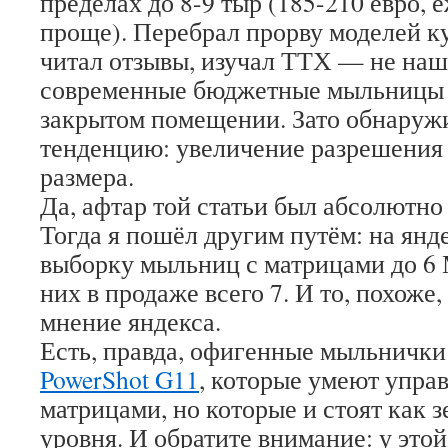
пределах до 8-9 тыр (185-210 евро, 
проще). Перебрал прорву моделей к
читал отзывы, изучал ТТХ — не наш
современные бюджетные мыльницы 
закрытом помещении. Зато обнаруж
тенденцию: увеличение разрешения
размера.
Да, афтар той статьи был абсолютн
Тогда я пошёл другим путём: на янд
выборку мыльниц с матрицами до 6 
них в продаже всего 7. И то, похоже
мнение яндекса.
Есть, правда, офигенные мыльнички
PowerShot G11
, которые умеют управ
матрицами, но которые и стоят как 
уровня. И обратите внимание: у это