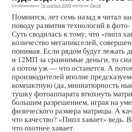
Опубликовано
16 ноября 2009
автором
Dandr
Помнится, лет семь назад я читал з
поводу развития технологий в фото-
Суть сводилась к тому, что «пипл ха
количество мегапикселей, совершенн
понимая. Если рядом будут лежать д
и 12МП за сравнимые деньги, то сна
а потом уж — что останется. А пото
производителей вполне предсказуемо
компактную (да, миниатюрность нын
тушку фотоаппарата втюхнуть матри
большим разрешением, играя на ум
физического размера матрицы. А ка
что качество? «Пипл хавает» ведь. В
что охотнее хавает.