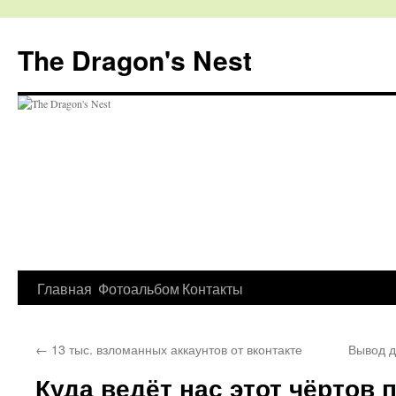
The Dragon's Nest
Перейти
Главная
Фотоальбом
Контакты
к
←
13 тыс. взломанных аккаунтов от вконтакте
Вывод д
содержимому
Куда ведёт нас этот чёртов 