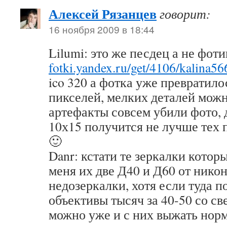
Алексей Рязанцев
говорит:
16 ноября 2009 в 18:44
Lilumi: это же песдец а не фот
fotki.yandex.ru/get/4106/kalina
ico 320 а фотка уже превратил
пикселей, мелких деталей можно
артефакты совсем убили фото, 
10х15 получится не лучше тех
🙂
Danr: кстати те зеркалки которы
меня их две Д40 и Д60 от никон
недозеркалки, хотя если туда 
объективы тысяч за 40-50 со св
можно уже и с них выжать норм