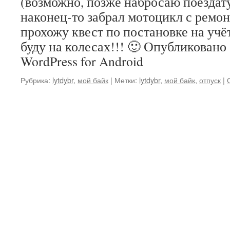
(возможно, позже набросаю поездат
наконец-то забрал мотоцикл с ремон
прохожу квест по постановке на учёт
буду на колесах!!! 🙂 Опубликован
WordPress for Android
Рубрика:
lytdybr
,
мой байк
|
Метки:
lytdybr
,
мой байк
,
отпуск
|