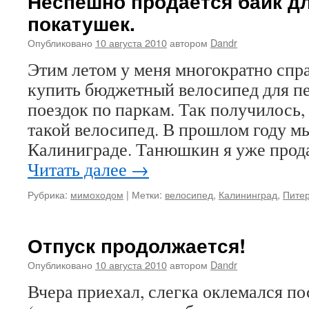
Неспешно продаётся байк д
покатушек.
Опубликовано
10 августа 2010
автором
Dandr
Этим летом у меня многократно спр
купить бюджетный велосипед для п
поездок по паркам. Так получилось,
такой велосипед. В прошлом году мы
Калиниграде. Танюшкин я уже прода
Читать далее
→
Рубрика:
мимоходом
|
Метки:
велосипед
,
Калининград
,
Пите
Отпуск продолжается!
Опубликовано
10 августа 2010
автором
Dandr
Вчера приехал, слегка оклемался по