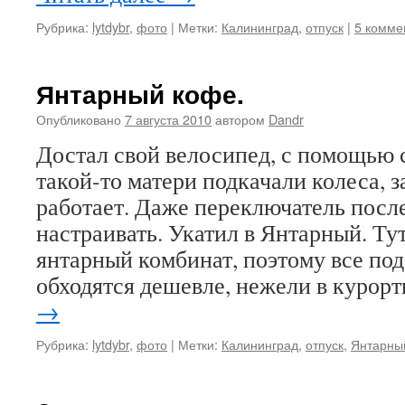
Рубрика:
lytdybr
,
фото
|
Метки:
Калининград
,
отпуск
|
5 комме
Янтарный кофе.
Опубликовано
7 августа 2010
автором
Dandr
Достал свой велосипед, с помощью 
такой-то матери подкачали колеса, 
работает. Даже переключатель посл
настраивать. Укатил в Янтарный. Ту
янтарный комбинат, поэтому все под
обходятся дешевле, нежели в куро
→
Рубрика:
lytdybr
,
фото
|
Метки:
Калининград
,
отпуск
,
Янтарны