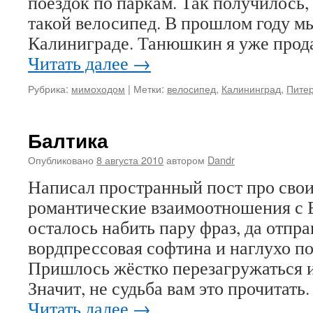
поездок по паркам. Так получилось,
такой велосипед. В прошлом году мы
Калиниграде. Танюшкин я уже прода
Читать далее
→
Рубрика:
мимоходом
|
Метки:
велосипед
,
Калининград
,
Пите
Балтика
Опубликовано
8 августа 2010
автором
Dandr
Написал пространный пост про свои
романтические взаимоотношения с 
осталось набить пару фраз, да отпр
вордпрессовая софтина и наглухо п
Пришлось жёстко перезагружаться и 
Значит, не судьба вам это прочитать
Читать далее
→