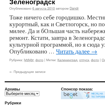
Зеленоградск
Опубликовано
6 августа 2010
автором
Dandr
Тоже ничего себе городишко. Местн
курортный, как и Светлогорск, но п
милее. Да и бОльшая часть набереж
ремонт. Кстати, завтра в Зеленоградс
культурной программой, но я сюда у
Опубликовано …
Читать далее
→
Рубрика:
lytdybr
,
фото
|
Метки:
Калининград
,
отпуск
,
фото
|
О
←
Предыдущие записи
Архивы
Спонсор показа:
Архивы
Рубрики