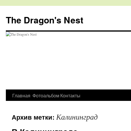
The Dragon's Nest
Перейти
Главная
Фотоальбом
Контакты
к
Калининград
Архив метки:
содержимому