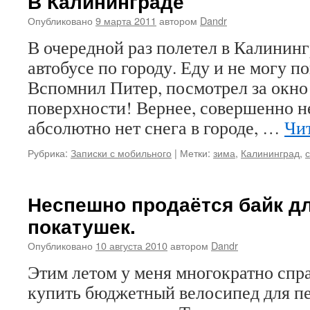
В Калининграде
Опубликовано
9 марта 2011
автором
Dandr
В очередной раз полетел в Калинингр
автобусе по городу. Еду и не могу по
Вспомнил Питер, посмотрел за окно
поверхности! Вернее, совершенно не
абсолютно нет снега в городе, …
Чи
Рубрика:
Записки с мобильного
|
Метки:
зима
,
Калининград
,
с
Неспешно продаётся байк д
покатушек.
Опубликовано
10 августа 2010
автором
Dandr
Этим летом у меня многократно спр
купить бюджетный велосипед для п