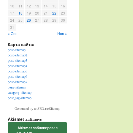
10
11
12
13
14
15
16
17
18
19
20
21
22
23
24
25
26
27
28
29
30
31
« Сен
Ноя »
Карта сайта:
post-sitemap
post-sitemap2
post-sitemap3
post-sitemap4
post-sitemap5
post-sitemap6
post-sitemap7
page-sitemap
category-sitemap
post_tag-sitemap
Generated by anSEO.ru/Sitemap
Akismet забанил
Akismet
заблокировал