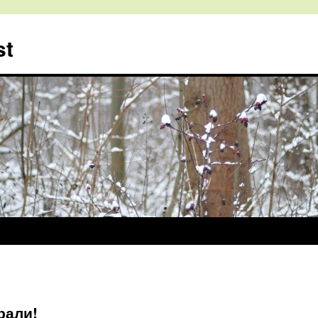
st
рали!