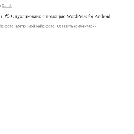
м
Dandr
ей! 😉 Опубликовано с помощью WordPress for Android
йк
,
фото
|
Метки:
мой байк
,
фото
|
Оставить комментарий