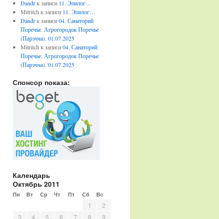
Dandr
к записи
11. Эпилог…
Mitritch
к записи
11. Эпилог…
Dandr
к записи
04. Санаторий
Поречье. Агрогородок Поречье
(Парэчча). 01.07.2025
Mitritch
к записи
04. Санаторий
Поречье. Агрогородок Поречье
(Парэчча). 01.07.2025
Спонсор показа:
Календарь
Октябрь 2011
Пн
Вт
Ср
Чт
Пт
Сб
Вс
1
2
3
4
5
6
7
8
9