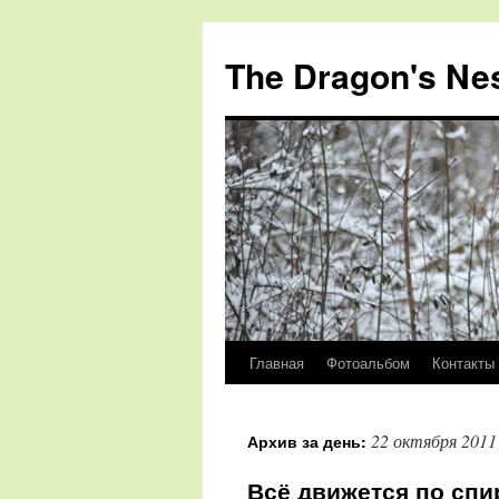
The Dragon's Ne
Главная
Фотоальбом
Контакты
Перейти
к
22 октября 2011
Архив за день:
содержимому
Всё движется по спи