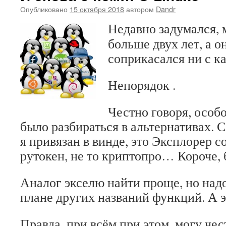
Опубликовано
15 октября 2018
автором
Dandr
Недавно задумался, 
больше двух лет, а о
соприкасался ни с к
Непорядок .
Честно говоря, особо
было разбираться в альтернативах. 
я привязан в винде, это Эксплорер со
рутокен, не то криптопро… Короче, 
Аналог экселю найти проще, но надо
плане других названий функций. А эт
Правда, при всём при этом, могу чес