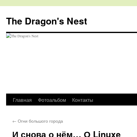
The Dragon's Nest
Перейти
Главная
Фотоальбом
Контакты
к
←
Огни большого города
содержимому
И снова о нём… О Linuxe