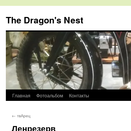
The Dragon's Nest
Перейти
Главная
Фотоальбом
Контакты
к
←
твАрец
содержимому
Ленрезерв