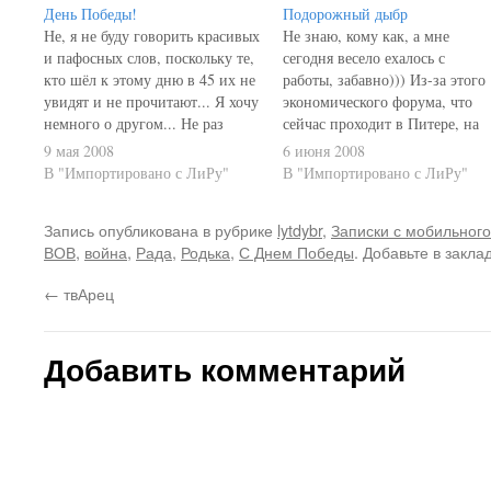
День Победы!
Подорожный дыбр
Не, я не буду говорить красивых
Не знаю, кому как, а мне
и пафосных слов, поскольку те,
сегодня весело ехалось с
кто шёл к этому дню в 45 их не
работы, забавно))) Из-за этого
увидят и не прочитают... Я хочу
экономического форума, что
немного о другом... Не раз
сейчас проходит в Питере, на
слышал мнение, что если бы в
дорогах такой бардак - мама не
9 мая 2008
6 июня 2008
той войне победила Германия,
горюй! Началось всё с выйзда
В "Импортировано с ЛиРу"
В "Импортировано с ЛиРу"
то жили бы мы сейчас в
на Пулковское: в принципе,
цивилизованной стране...
Лёха меня предупредил, что т
Запись опубликована в рубрике
lytdybr
,
Записки с мобильного
Надо…
дыру в ограждении въезда на
ВОВ
,
война
,
Рада
,
Родька
,
С Днем Победы
. Добавьте в закла
КАД перекрыли, но…
←
твАрец
Добавить комментарий