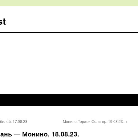
st
илей. 17.08.23
Монино-Торжок-Селигер. 19.08.23
→
нь — Монино. 18.08.23.