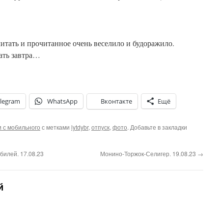
читать и прочитанное очень веселило и будоражило.
зать завтра…
legram
WhatsApp
Вконтакте
Ещё
и с мобильного
с метками
lytdybr
,
отпуск
,
фото
. Добавьте в закладки
илей. 17.08.23
Монино-Торжок-Селигер. 19.08.23
→
й