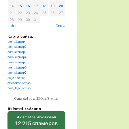
14
15
16
17
18
19
20
21
22
23
24
25
26
27
28
29
30
31
« Июн
Сен »
Карта сайта:
post-sitemap
post-sitemap2
post-sitemap3
post-sitemap4
post-sitemap5
post-sitemap6
post-sitemap7
page-sitemap
category-sitemap
post_tag-sitemap
Generated by anSEO.ru/Sitemap
Akismet забанил
Akismet
заблокировал
12 215 спамеров