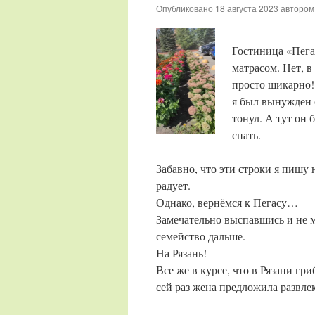
Опубликовано
18 августа 2023
автором
Гостиница «Пег
матрасом. Нет, 
просто шикарно!
я был вынужден с
тонул. А тут он 
спать.
Забавно, что эти строки я пишу 
радует.
Однако, вернёмся к Пегасу…
Замечательно выспавшись и не м
семейство дальше.
На Рязань!
Все же в курсе, что в Рязани гр
сей раз жена предложила развле