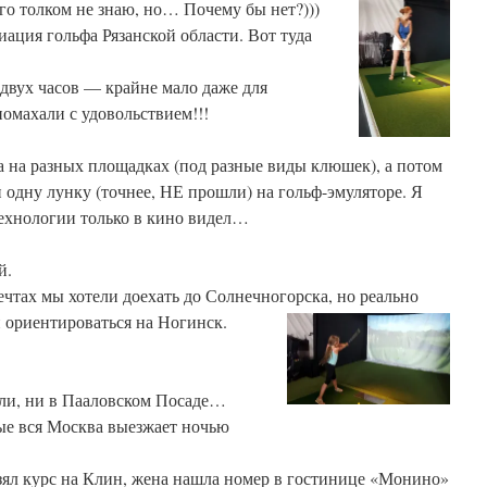
его толком не знаю, но… Почему бы нет?)))
иация гольфа Рязанской области. Вот туда
 двух часов — крайне мало даже для
омахали с удовольствием!!!
а на разных площадках (под разные виды клюшек), а потом
 одну лунку (точнее, НЕ прошли) на гольф-эмуляторе. Я
технологии только в кино видел…
й.
ечтах мы хотели доехать до Солнечногорска, но реально
 ориентироваться на Ногинск.
али, ни в Пааловском Посаде…
ые вся Москва выезжает ночью
взял курс на Клин, жена нашла номер в гостинице «Монино»