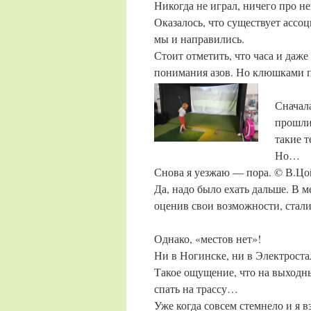
Никогда не играл, ничего про н
Оказалось, что существует ассоц
мы и направились.
Стоит отметить, что часа и даже
понимания азов. Но клюшками п
Сначал
прошли
такие 
Но…
Снова я уезжаю — пора. © В.Цо
Да, надо было ехать дальше. В м
оценив свои возможности, стали
Однако, «местов нет»!
Ни в Ногинске, ни в Электрост
Такое ощущение, что на выходн
спать на трассу…
Уже когда совсем стемнело и я 