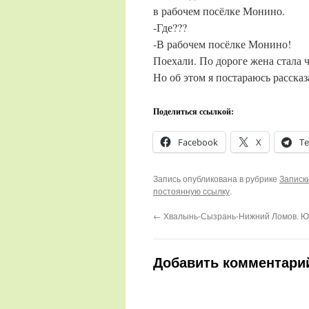
в рабочем посёлке Монино.
-Где???
-В рабочем посёлке Монино!
Поехали. По дороге жена стала 
Но об этом я постараюсь расска
Поделиться ссылкой:
Facebook
X
Te
Запись опубликована в рубрике
Записк
постоянную ссылку
.
←
Хвалынь-Сызрань-Нижний Ломов. Юб
Добавить комментари