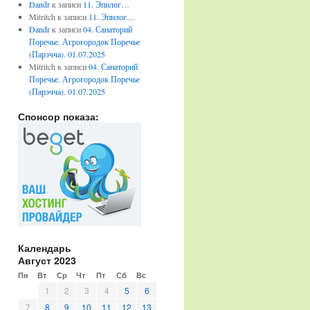
Dandr
к записи
11. Эпилог…
Mitritch
к записи
11. Эпилог…
Dandr
к записи
04. Санаторий
Поречье. Агрогородок Поречье
(Парэчча). 01.07.2025
Mitritch
к записи
04. Санаторий
Поречье. Агрогородок Поречье
(Парэчча). 01.07.2025
Спонсор показа:
Календарь
Август 2023
Пн
Вт
Ср
Чт
Пт
Сб
Вс
1
2
3
4
5
6
7
8
9
10
11
12
13