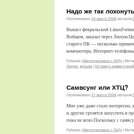
Надо же так лохонуть
Опубликовано
24 марта 2008
автором
Вышел февральский LinuxFormat,
Вобщем, заказал через ЛинуксЦе
старого ПК — несколько примен
компьютера; Интернет-телефон
Рубрика:
Импортировано с ЛиРу
|
Метк
Линукс
,
музыка
|
Оставить комментари
Самвсунг или ХТЦ?
Опубликовано
21 марта 2008
автором
Мне уже даже стало интересно, 
и другие грозятся запустить в п
пока не ясно.Поскольку с самвс
Рубрика:
Импортировано с ЛиРу
|
Метк