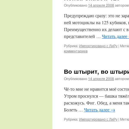
Опубликовано
14 апреля 2008
автором
Предупреждаю сразу: это не зара
ней мотоциклы на 125 кубиков,
Преимущественно их делают с 
представителей …
Читать далее
Рубрика:
Импортировано с ЛиРу
|
Метк
комментариев
Во штырит, во штыр
Опубликовано
14 апреля 2008
автором
Чё-то мне не нравится моё сос
Утром проснулся — башка тяжёла
расхожусь. Фиг. Обед, а меня т
Болеть …
Читать далее
→
Рубрика:
Импортировано с ЛиРу
|
Метк