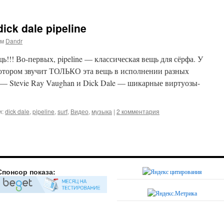
ick dale pipeline
ом
Dandr
ь!!! Во-первых, pipeline — классическая вещь для сёрфа. У
 котором звучит ТОЛЬКО эта вещь в исполнении разных
 — Stevie Ray Vaughan и Dick Dale — шикарные виртуозы-
и:
dick dale
,
pipeline
,
surf
,
Видео
,
музыка
|
2 комментария
Спонсор показа: