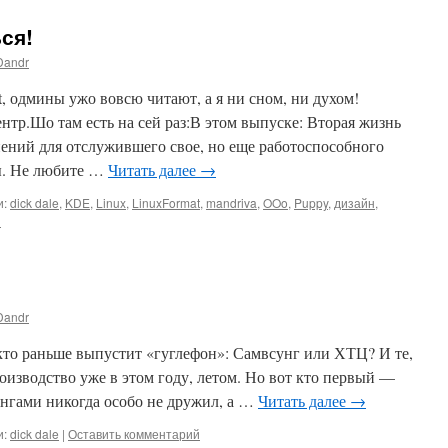
ся!
Dandr
 одмины ужо вовсю читают, а я ни сном, ни духом!
нтр.Шо там есть на сей раз:В этом выпуске: Вторая жизнь
ений для отслужившего свое, но еще работоспособного
ы. Не любите …
Читать далее
→
и:
dick dale
,
KDE
,
Linux
,
LinuxFormat
,
mandriva
,
OOo
,
Puppy
,
дизайн
,
й
Dandr
кто раньше выпустит «гуглефон»: Самвсунг или ХТЦ? И те,
роизводство уже в этом году, летом. Но вот кто первый —
унгами никогда особо не дружил, а …
Читать далее
→
и:
dick dale
|
Оставить комментарий