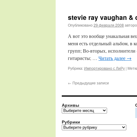
stevie ray vaughan & d
Опубликовано
29 февраля 2008
автор
А вот это вообще унакальная вещ
меня есть отдельный альбом, в
групп; Во-вторых, исполнители
гитаристы; …
Читать далее
→
Рубрика:
Импортировано с ЛиРу
|
Метк
←
Предыдущие записи
Архивы
Архивы
Рубрики
Рубрики