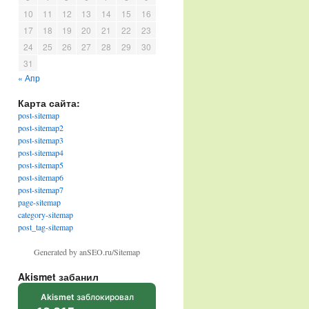
10
11
12
13
14
15
16
17
18
19
20
21
22
23
24
25
26
27
28
29
30
31
« Апр
Карта сайта:
post-sitemap
post-sitemap2
post-sitemap3
post-sitemap4
post-sitemap5
post-sitemap6
post-sitemap7
page-sitemap
category-sitemap
post_tag-sitemap
Generated by anSEO.ru/Sitemap
Akismet забанил
Akismet
заблокировал