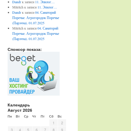
Dandr
к записи
11. Эпилог…
Mitritch
к записи
11. Эпилог…
Dandr
к записи
04. Санаторий
Поречье. Агрогородок Поречье
(Парэчча). 01.07.2025
Mitritch
к записи
04. Санаторий
Поречье. Агрогородок Поречье
(Парэчча). 01.07.2025
Спонсор показа:
Календарь
Август 2026
Пн
Вт
Ср
Чт
Пт
Сб
Вс
1
2
3
4
5
6
7
8
9