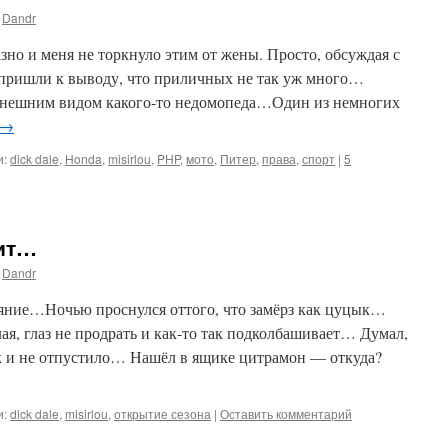
Dandr
зно и меня не торкнуло этим от жены. Просто, обсуждая с
 пришли к выводу, что приличных не так уж много…
внешним видом какого-то недомопеда…Один из немногих
→
и:
dick dale
,
Honda
,
misirlou
,
PHP
,
мото
,
Питер
,
права
,
спорт
|
5
ит…
Dandr
тояние…Ночью проснулся оттого, что замёрз как цуцык…
я, глаз не продрать и как-то так подколбашивает… Думал,
ак и не отпустило… Нашёл в ящике цитрамон — откуда?
и:
dick dale
,
misirlou
,
открытие сезона
|
Оставить комментарий