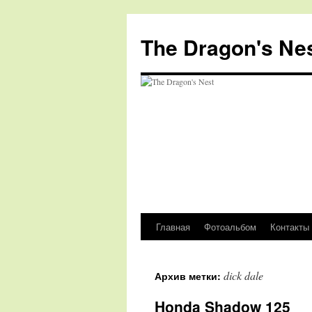
The Dragon's Ne
Главная
Фотоальбом
Контакты
Перейти
к
dick dale
Архив метки:
содержимому
Honda Shadow 125