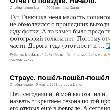
Отчёт о поездке. Начало.
Опубликовано
8 июня 2009
автором
Dandr
Тут Танюшка меня малость попингов
не обмолвился о прошедших выходны
жду фотки. А то камер было предост
фотографий толком нет. Поэтому отч
части. Дорога туда (этот пост) и …
Ч
Рубрика:
lytdybr
,
мой байк
|
Метки:
Гатчина
,
мой байк
,
мото
,
м
комментариев
Страус, пошёл-пошёл-пошёл!
Опубликовано
15 марта 2009
автором
Dandr
Нет, сегодняшний мой велозапил ни 
назвать открытием сезона по той про
его открыл ещё в феврале. А сегодн