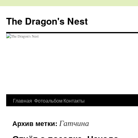
The Dragon's Nest
Перейти
Главная
Фотоальбом
Контакты
к
Гатчина
Архив метки:
содержимому