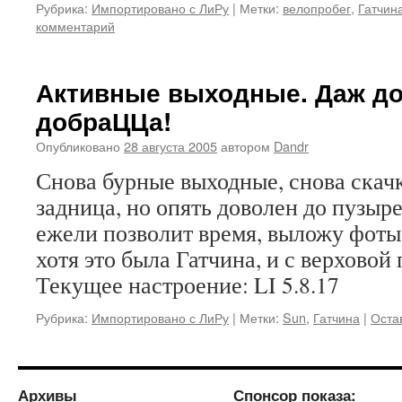
Рубрика:
Импортировано с ЛиРу
|
Метки:
велопробег
,
Гатчин
комментарий
Активные выходные. Даж до
добраЦЦа!
Опубликовано
28 августа 2005
автором
Dandr
Снова бурные выходные, снова скачк
задница, но опять доволен до пузырей
ежели позволит время, выложу фоты! 
хотя это была Гатчина, и с верховой
Текущее настроение: LI 5.8.17
Рубрика:
Импортировано с ЛиРу
|
Метки:
Sun
,
Гатчина
|
Оста
Архивы
Спонсор показа: