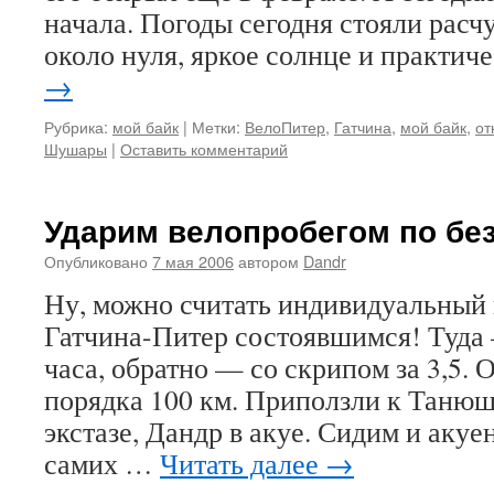
начала. Погоды сегодня стояли расч
около нуля, яркое солнце и практи
→
Рубрика:
мой байк
|
Метки:
ВелоПитер
,
Гатчина
,
мой байк
,
от
Шушары
|
Оставить комментарий
Ударим велопробегом по бе
Опубликовано
7 мая 2006
автором
Dandr
Ну, можно считать индивидуальный 
Гатчина-Питер состоявшимся! Туда —
часа, обратно — со скрипом за 3,5.
порядка 100 км. Приползли к Танюш
экстазе, Дандр в акуе. Сидим и акуе
самих …
Читать далее
→