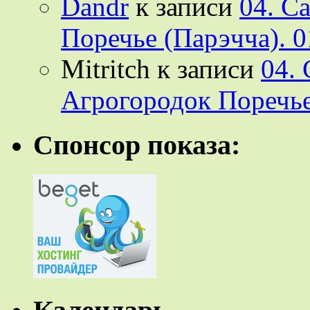
Dandr
к записи
04. С
Поречье (Парэчча). 0
Mitritch
к записи
04.
Агрогородок Поречье
Спонсор показа: