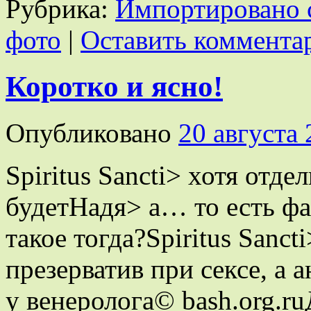
Рубрика:
Импортировано 
фото
|
Оставить коммента
Коротко и ясно!
Опубликовано
20 августа
Spiritus Sancti> хотя от
будетНадя> а… то есть фа
такое тогда?Spiritus Sanc
презерватив при сексе, а 
у венеролога© bash.org.r