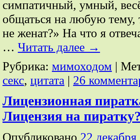
симпатичный, умный, весё
общаться на любую тему, т
не женат?» На что я отве
…
Читать далее
→
Рубрика:
мимоходом
|
Мет
секс
,
цитата
|
26 коммента
Лицензионная пиратк
Лицензия на пиратку
Опубликовано
22 декабря