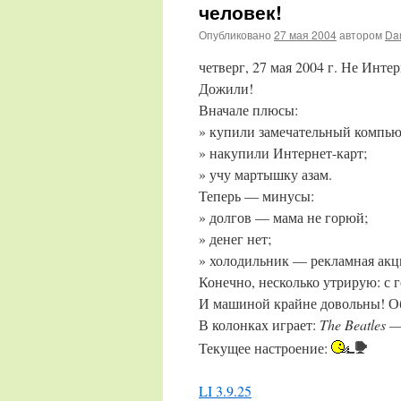
человек!
Опубликовано
27 мая 2004
автором
Da
четверг, 27 мая 2004 г. Не Инт
Дожили!
Вначале плюсы:
» купили замечательный компью
» накупили Интернет-карт;
» учу мартышку азам.
Теперь — минусы:
» долгов — мама не горюй;
» денег нет;
» холодильник — рекламная акц
Конечно, несколько утрирую: с 
И машиной крайне довольны! О
В колонках играет:
The Beatles —
Текущее настроение:
LI 3.9.25