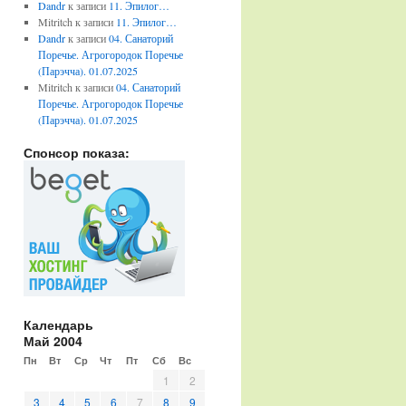
Dandr
к записи
11. Эпилог…
Mitritch
к записи
11. Эпилог…
Dandr
к записи
04. Санаторий
Поречье. Агрогородок Поречье
(Парэчча). 01.07.2025
Mitritch
к записи
04. Санаторий
Поречье. Агрогородок Поречье
(Парэчча). 01.07.2025
Спонсор показа:
Календарь
Май 2004
Пн
Вт
Ср
Чт
Пт
Сб
Вс
1
2
3
4
5
6
7
8
9