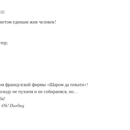
ndr
ернетом единым жив человек!
тер;
ия французской фирмы «Шаром да покати»!
голоду не пухнем и не собираемся, но…
ба!
 Oh! Darling