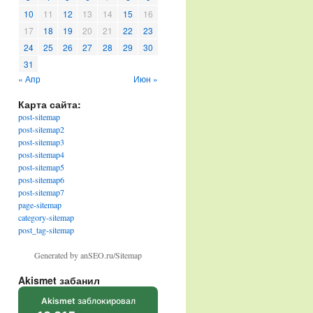
10
11
12
13
14
15
16
17
18
19
20
21
22
23
24
25
26
27
28
29
30
31
« Апр
Июн »
Карта сайта:
post-sitemap
post-sitemap2
post-sitemap3
post-sitemap4
post-sitemap5
post-sitemap6
post-sitemap7
page-sitemap
category-sitemap
post_tag-sitemap
Generated by anSEO.ru/Sitemap
Akismet забанил
Akismet
заблокировал