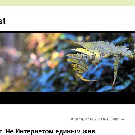
st
четверг, 27 мая 2004 г. Танго.
→
 г. Не Интернетом единым жив