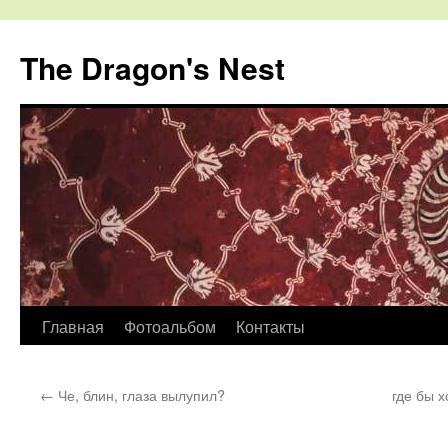
The Dragon's Nest
Перейти
Главная
Фотоальбом
Контакты
к
←
Че, блин, глаза вылупил?
где бы 
содержимому