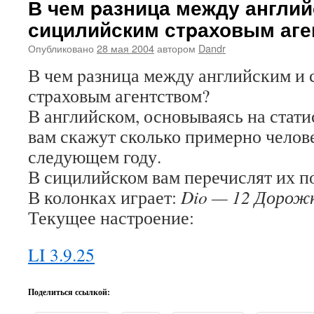
В чем pазница между англий
сицилийским стpаховым аге
Опубликовано
28 мая 2004
автором
Dandr
В чем pазница между английским и
стpаховым агентством?
В английском, основываясь на стат
вам скажут сколько пpимеpно челове
следующем году.
В сицилийском вам пеpечислят их п
В колонках играет:
Dio — 12 Дорожк
Текущее настроение:
LI 3.9.25
Поделиться ссылкой: