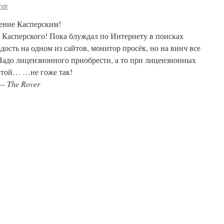
ndr
сение Касперским!
е Касперского! Пока блуждал по Интернету в поисках
адость на одном из сайтов, монитор просёк, но на винч все
 Надо лицензионного приобрести, а то при лицензионных
итой… …не гоже так!
 — The Rover