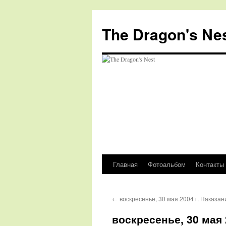
The Dragon's Ne
Главная
Фотоальбом
Контакты
Перейти
к
←
воскресенье, 30 мая 2004 г. Наказан
содержимому
воскресенье, 30 мая 