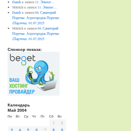
Dandr
к записи
11. Эпилог…
Mitritch
к записи
11. Эпилог…
Dandr
к записи
04. Санаторий
Поречье. Агрогородок Поречье
(Парэчча). 01.07.2025
Mitritch
к записи
04. Санаторий
Поречье. Агрогородок Поречье
(Парэчча). 01.07.2025
Спонсор показа:
Календарь
Май 2004
Пн
Вт
Ср
Чт
Пт
Сб
Вс
1
2
3
4
5
6
7
8
9