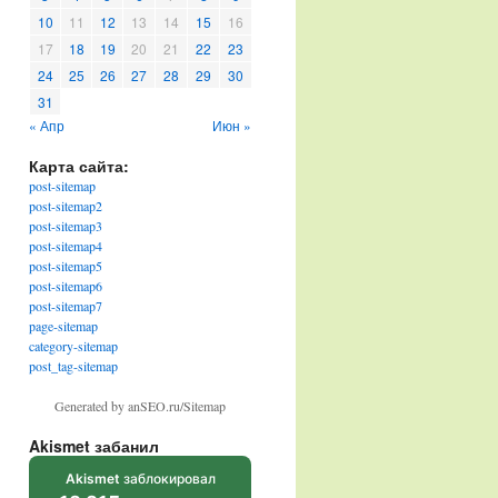
10
11
12
13
14
15
16
17
18
19
20
21
22
23
24
25
26
27
28
29
30
31
« Апр
Июн »
Карта сайта:
post-sitemap
post-sitemap2
post-sitemap3
post-sitemap4
post-sitemap5
post-sitemap6
post-sitemap7
page-sitemap
category-sitemap
post_tag-sitemap
Generated by anSEO.ru/Sitemap
Akismet забанил
Akismet
заблокировал