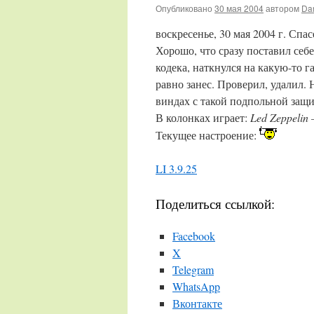
Опубликовано
30 мая 2004
автором
Da
воскресенье, 30 мая 2004 г. Спа
Хорошо, что сразу поставил себ
кодека, наткнулся на какую-то г
равно занес. Проверил, удалил.
виндах с такой подпольной защ
В колонках играет:
Led Zeppelin
Текущее настроение:
LI 3.9.25
Поделиться ссылкой:
Facebook
X
Telegram
WhatsApp
Вконтакте