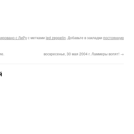
ировано с ЛиРу
с метками
led zeppelin
. Добавьте в закладки
постоянную
ие.
воскресенье, 30 мая 2004 г. Ламмеры вопят!
→
й