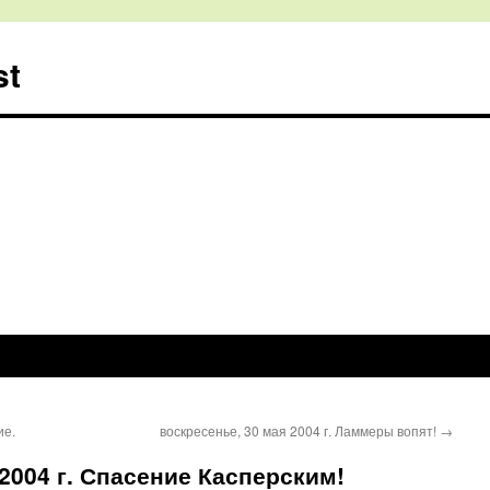
st
ие.
воскресенье, 30 мая 2004 г. Ламмеры вопят!
→
2004 г. Спасение Касперским!