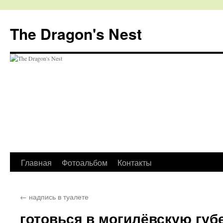
The Dragon's Nest
Перейти
Главная
Фотоальбом
Контакты
к
←
надпись в туалете
содержимому
готовься в могилёвскую губ