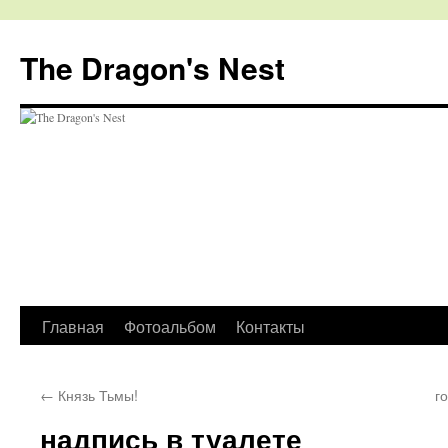
The Dragon's Nest
Перейти
Главная
Фотоальбом
Контакты
к
←
Князь Тьмы!
г
содержимому
надпись в туалете