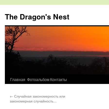
The Dragon's Nest
Перейти
Главная
Фотоальбом
Контакты
к
←
Случайная закономерность или
содержимому
закономерная случайность…