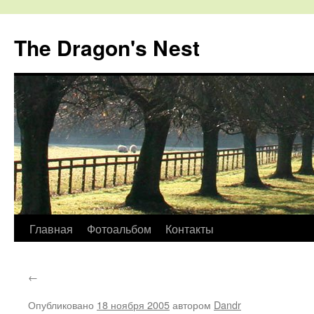
The Dragon's Nest
Перейти
Главная
Фотоальбом
Контакты
к
←
содержимому
Опубликовано
18 ноября 2005
автором
Dandr