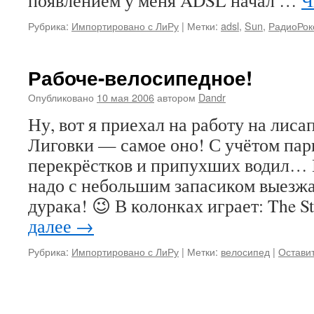
появлением у меня ADSL начал …
Ч
Рубрика:
Импортировано с ЛиРу
|
Метки:
adsl
,
Sun
,
РадиоРок
Рабоче-велосипедное!
Опубликовано
10 мая 2006
автором
Dandr
Ну, вот я приехал на работу на лисап
Лиговки — самое оно! С учётом пар
перекрёстков и припухших водил… 
надо с небольшим запасиком выезжа
дурака! 😉 В колонках играет: The 
далее
→
Рубрика:
Импортировано с ЛиРу
|
Метки:
велосипед
|
Остави