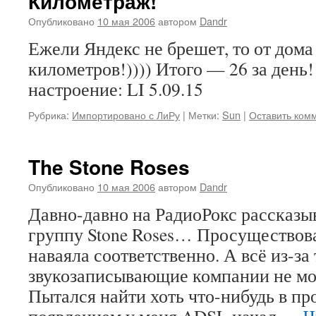
Километраж!
Опубликовано
10 мая 2006
автором
Dandr
Ежели Яндекс не брешет, то от дома
километров!)))) Итого — 26 за день
настроение: LI 5.09.15
Рубрика:
Импортировано с ЛиРу
|
Метки:
Sun
|
Оставить ком
The Stone Roses
Опубликовано
10 мая 2006
автором
Dandr
Давно-давно на РадиоРокс рассказы
группу Stone Roses… Просуществова
наваяла соответственно. А всё из-за 
звукозаписывающие компании не мо
Пытался найти хоть что-нибудь в п