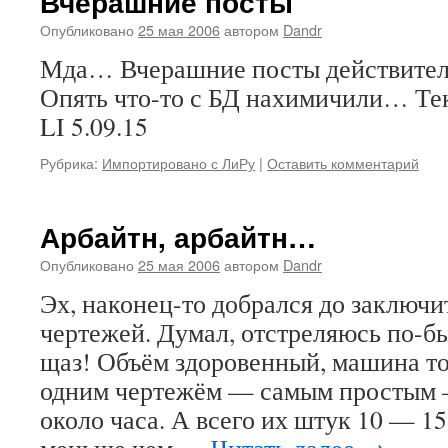
Вчерашние посты
Опубликовано
25 мая 2006
автором
Dandr
Мда… Вчерашние посты действите
Опять что-то с БД нахимичили… Те
LI 5.09.15
Рубрика:
Импортировано с ЛиРу
|
Оставить комментарий
Арбайтн, арбайтн…
Опубликовано
25 мая 2006
автором
Dandr
Эх, наконец-то добрался до заключи
чертежей. Думал, отстреляюсь по-
щаз! Объём здоровенный, машина т
одним чертежём — самым простым 
около часа. А всего их штук 10 — 1