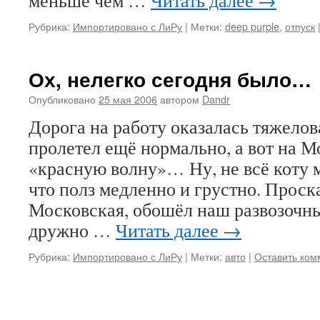
меньше чем …
Читать далее
→
Рубрика:
Импортировано с ЛиРу
|
Метки:
deep purple
,
отпуск
Ох, нелегко сегодня было…
Опубликовано
25 мая 2006
автором
Dandr
Дорога на работу оказалась тяжело
пролетел ещё нормально, а вот на М
«красную волну»… Ну, не всё коту 
что полз медленно и грустно. Проска
Московская, обошёл наш развозочн
дружно …
Читать далее
→
Рубрика:
Импортировано с ЛиРу
|
Метки:
авто
|
Оставить ком