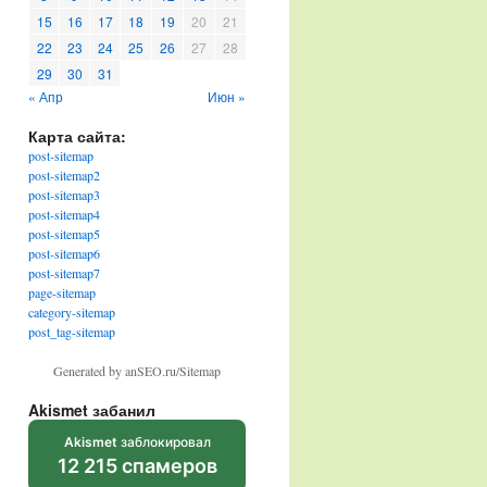
15
16
17
18
19
20
21
22
23
24
25
26
27
28
29
30
31
« Апр
Июн »
Карта сайта:
post-sitemap
post-sitemap2
post-sitemap3
post-sitemap4
post-sitemap5
post-sitemap6
post-sitemap7
page-sitemap
category-sitemap
post_tag-sitemap
Generated by anSEO.ru/Sitemap
Akismet забанил
Akismet
заблокировал
12 215 спамеров