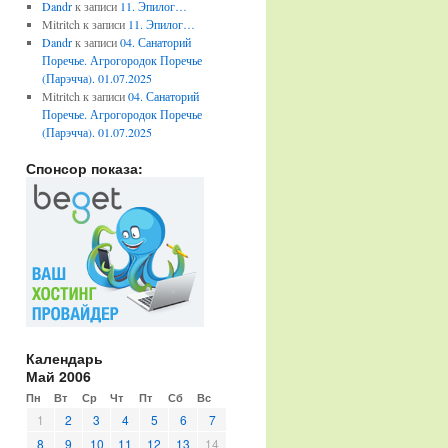
Dandr
к записи
11. Эпилог…
Mitritch
к записи
11. Эпилог…
Dandr
к записи
04. Санаторий
Поречье. Агрогородок Поречье
(Парэчча). 01.07.2025
Mitritch
к записи
04. Санаторий
Поречье. Агрогородок Поречье
(Парэчча). 01.07.2025
Спонсор показа:
Календарь
Май 2006
Пн
Вт
Ср
Чт
Пт
Сб
Вс
1
2
3
4
5
6
7
8
9
10
11
12
13
14