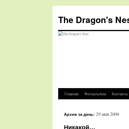
The Dragon's Ne
Главная
Фотоальбом
Контакты
Перейти
к
29 мая 2006
Архив за день:
содержимому
Никакой…