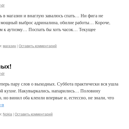
ndr
ь в магазин и внаглую завалюсь спать… Ни фига не
м мощный выброс адриналина, обилие работы… Короче,
ком к аутизму… Поспать бы хоть часок… Текущее
и:
магазин
|
Оставить комментарий
ных!
ndr
еперь пару слов о выходных. Суббота практически вся ушла
ской кухне. Накувыркались, напарились… Половину
о, но винил оба клеили впервые и, естессно, не знали, что
→
и:
Nokia
|
Оставить комментарий