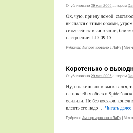
Опубликовано
29 мая 2006
автором
Da
Ох, чую, приеду домой, смотаюс
выспался с этими обоями, утро
сижу сейчас в состоянии, близ
настроение: LI 5.09.15
Рубрика:
Импортировано с ЛиРу
|
Метк
Коротенько о выход
Опубликовано
29 мая 2006
автором
Da
Ну, о накипевшем высказался, т
на поклейку обоев в Spider’ов
осилили. Не без косяков, конечн
клеить его надо …
Читать далее
Рубрика:
Импортировано с ЛиРу
|
Метк