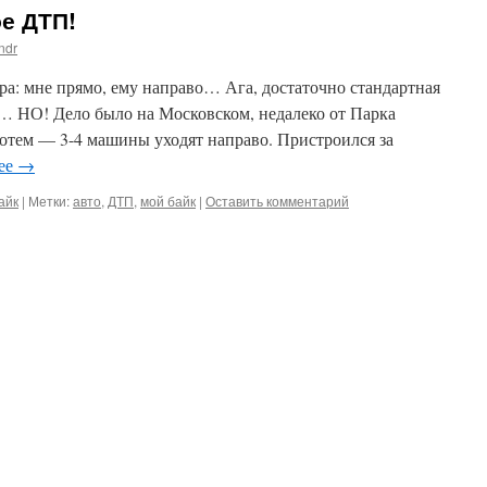
е ДТП!
ndr
ера: мне прямо, ему направо… Ага, достаточно стандартная
а… НО! Дело было на Московском, недалеко от Парка
отем — 3-4 машины уходят направо. Пристроился за
лее
→
айк
|
Метки:
авто
,
ДТП
,
мой байк
|
Оставить комментарий