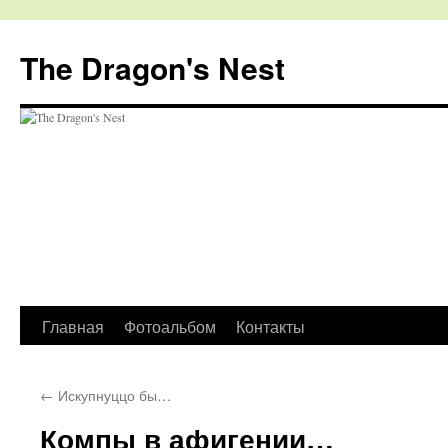
The Dragon's Nest
Перейти
Главная
Фотоальбом
Контакты
к
←
Искупнуццо бы…
содержимому
Компы в афигении…