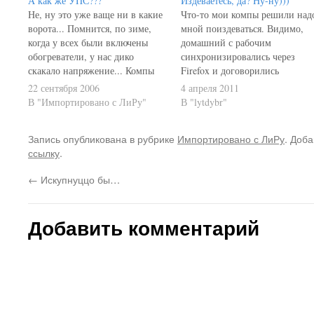
А как же УПС???
Издеваетесь, да? Ну-ну)))
Не, ну это уже ваще ни в какие
Что-то мои компы решили над
ворота... Помнится, по зиме,
мной поиздеваться. Видимо,
когда у всех были включены
домашний с рабочим
обогреватели, у нас дико
синхронизировались через
скакало напряжение... Компы
Firefox и договорились
перезагружались постоянно... В
потрепать мне нервы! :) А вот
22 сентября 2006
4 апреля 2011
результате - выпросили на свой
фиг вам! Про домашний я чуть
В "Импортировано с ЛиРу"
В "lytdybr"
отдел УПСы. Только что был
ранее писал - пока ещё не
нехилый скачок напряжения.
добрались до него руки. А вот
Запись опубликована в рубрике
Импортировано с ЛиРу
. Доба
Успел осознать, что мой упс
рабочий подкинул что-то
ссылку
.
управился, хотя монитор и
новенькое! Запускаю Firefox -
погас…
вместо любой страницы…
←
Искупнуццо бы…
Добавить комментарий