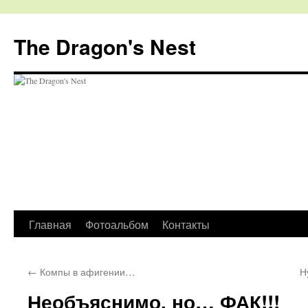
The Dragon's Nest
Перейти
Главная
Фотоальбом
Контакты
к
←
Компы в афигении…
Н
содержимому
Необъяснимо, но… ФАК!!!