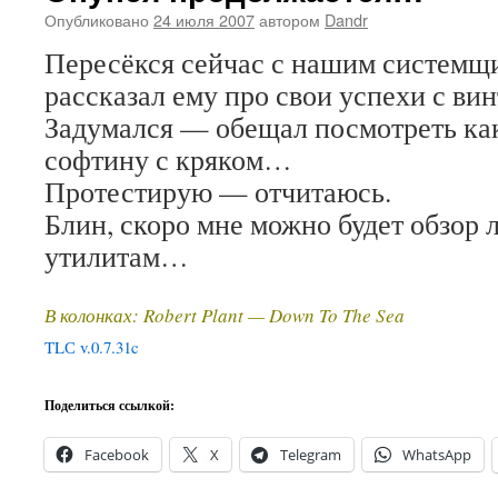
Опубликовано
24 июля 2007
автором
Dandr
Пересёкся сейчас с нашим системщи
рассказал ему про свои успехи с ви
Задумался — обещал посмотреть ка
софтину с кряком…
Протестирую — отчитаюсь.
Блин, скоро мне можно будет обзор л
утилитам…
В колонках: Robert Plant — Down To The Sea
TLС v.0.7.31c
Поделиться ссылкой:
Facebook
X
Telegram
WhatsApp