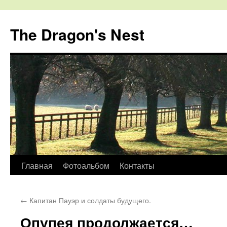
The Dragon's Nest
Перейти
Главная
Фотоальбом
Контакты
к
←
Капитан Пауэр и солдаты будущего.
содержимому
Опупея продолжается…