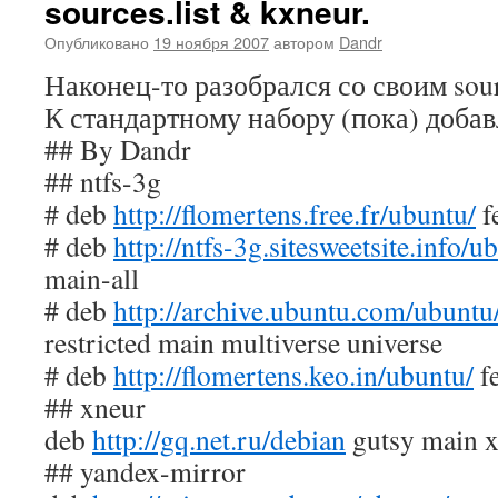
sources.list & kxneur.
Опубликовано
19 ноября 2007
автором
Dandr
Наконец-то разобрался со своим sourc
К стандартному набору (пока) добав
## By Dandr
## ntfs-3g
# deb
http://flomertens.free.fr/ubuntu/
f
# deb
http://ntfs-3g.sitesweetsite.info/u
main-all
# deb
http://archive.ubuntu.com/ubuntu
restricted main multiverse universe
# deb
http://flomertens.keo.in/ubuntu/
fe
## xneur
deb
http://gq.net.ru/debian
gutsy main 
## yandex-mirror