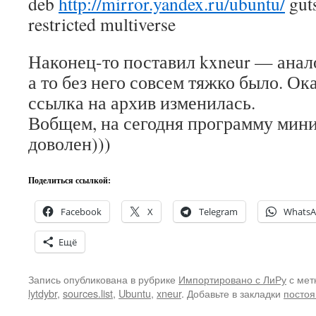
deb
http://mirror.yandex.ru/ubuntu/
gut
restricted multiverse
Наконец-то поставил kxneur — анало
а то без него совсем тяжко было. Ок
ссылка на архив изменилась.
Вобщем, на сегодня программу ми
доволен)))
Поделиться ссылкой:
Facebook
X
Telegram
Whats
Ещё
Запись опубликована в рубрике
Импортировано с ЛиРу
с мет
lytdybr
,
sources.list
,
Ubuntu
,
xneur
. Добавьте в закладки
постоя