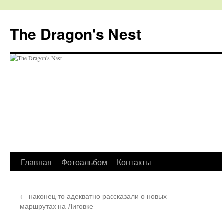
The Dragon's Nest
Перейти
Главная
Фотоальбом
Контакты
к
←
наконец-то адекватно рассказали о новых
содержимому
маршрутах на Лиговке