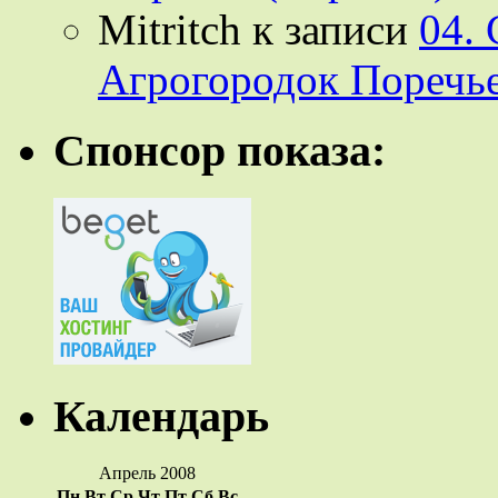
Mitritch
к записи
04.
Агрогородок Поречье
Спонсор показа:
Календарь
Апрель 2008
Пн
Вт
Ср
Чт
Пт
Сб
Вс