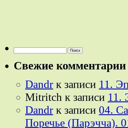
Найти:
Свежие комментарии
Dandr
к записи
11. Э
Mitritch
к записи
11.
Dandr
к записи
04. С
Поречье (Парэчча). 0