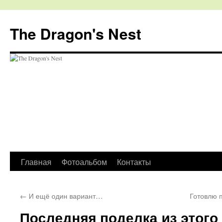
The Dragon's Nest
Перейти
Главная
Фотоальбом
Контакты
к
←
И ещё один вариант…
Готовлю 
содержимому
Последняя поделка из этого