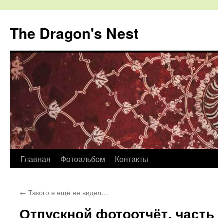
The Dragon's Nest
Перейти
Главная
Фотоальбом
Контакты
к
←
Такого я ещё не видел…
содержимому
Отпускной фотоотчёт, часть I