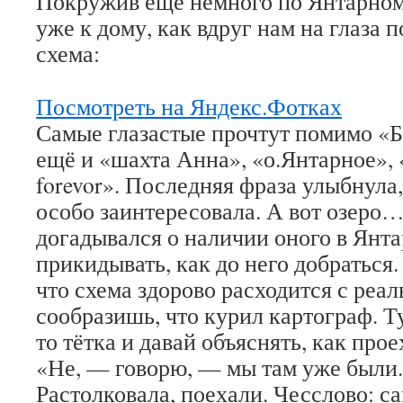
Покружив ещё немного по Янтарном
уже к дому, как вдруг нам на глаза п
схема:
Посмотреть на Яндекс.Фотках
Самые глазастые прочтут помимо «
ещё и «шахта Анна», «о.Янтарное», 
forevor». Последняя фраза улыбнула,
особо заинтересовала. А вот озеро
догадывался о наличии оного в Янт
прикидывать, как до него добраться.
что схема здорово расходится с реа
сообразишь, что курил картограф. Т
то тётка и давай объяснять, как про
«Не, — говорю, — мы там уже были.
Растолковала, поехали. Чесслово: с