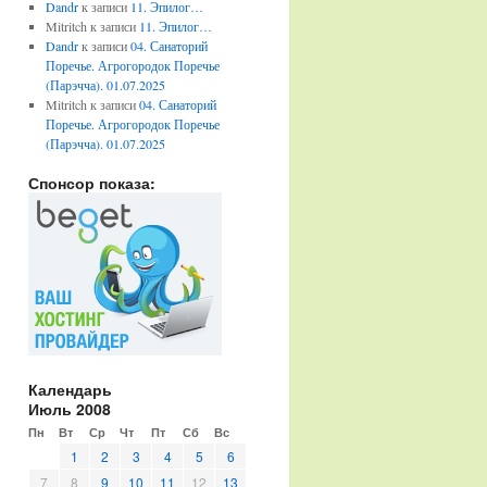
Dandr
к записи
11. Эпилог…
Mitritch
к записи
11. Эпилог…
Dandr
к записи
04. Санаторий
Поречье. Агрогородок Поречье
(Парэчча). 01.07.2025
Mitritch
к записи
04. Санаторий
Поречье. Агрогородок Поречье
(Парэчча). 01.07.2025
Спонсор показа:
Календарь
Июль 2008
Пн
Вт
Ср
Чт
Пт
Сб
Вс
1
2
3
4
5
6
7
8
9
10
11
12
13