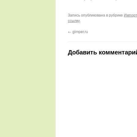
Запись опубликована в рубрике
Импорт
ссылку
.
←
gimper.ru
Добавить комментари