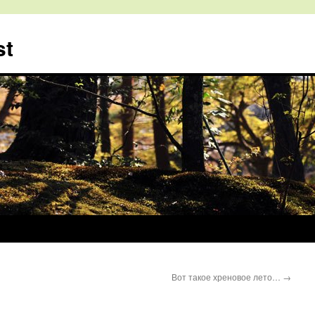
st
Вот такое хреновое лето…
→