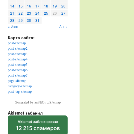
14
15
16
17
18
19
20
21
22
23
24
25
26
27
28
29
30
31
« Июн
Авг »
Карта сайта:
post-sitemap
post-sitemap2
post-sitemap3
post-sitemap4
post-sitemap5
post-sitemap6
post-sitemap7
page-sitemap
category-sitemap
post_tag-sitemap
Generated by anSEO.ru/Sitemap
Akismet забанил
Akismet
заблокировал
12 215 спамеров