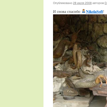
Опубликовано
28 июля 2008
автором
D
NikolaSoft
И снова спасибо
!