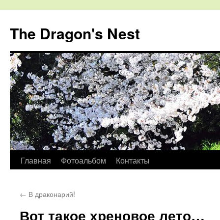
The Dragon's Nest
Перейти
Главная
Фотоальбом
Контакты
к
←
В драконарий!
содержимому
Вот такое хреновое лето…