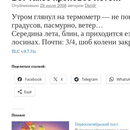
Опубликовано
29 июля 2008
автором
Dandr
Утром глянул на термометр — не по
градусов, пасмурно, ветер…
Середина лета, блин, а приходится е
лосинах. Почти: 3/4, шоб колени з
TLС v.0.7.31c
Поделиться ссылкой:
Facebook
X
Telegram
Whats
Ещё
Похожее
Первосентябрьский пост.
Выползаю сёння утром с дому