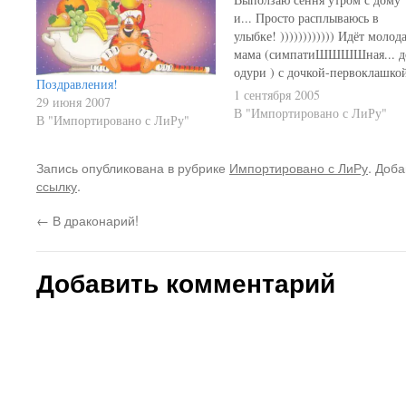
и... Просто расплываюсь в
улыбке! )))))))))))) Идёт молод
мама (симпатиШШШШная... д
одури ) с дочкой-первоклашко
Поздравления!
Эта кроха вся Ф бантиках, с
1 сентября 2005
29 июня 2007
хвастиками и с букетом чего-то
В "Импортировано с ЛиРу"
В "Импортировано с ЛиРу"
что явно теряется на её фоне! :
Я так и замер... Так с улыбкой
на морде до работы и…
Запись опубликована в рубрике
Импортировано с ЛиРу
. Доба
ссылку
.
←
В драконарий!
Добавить комментарий