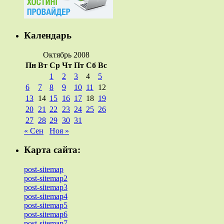
Календарь
Октябрь 2008
Пн
Вт
Ср
Чт
Пт
Сб
Вс
1
2
3
4
5
6
7
8
9
10
11
12
13
14
15
16
17
18
19
20
21
22
23
24
25
26
27
28
29
30
31
« Сен
Ноя »
Карта сайта:
post-sitemap
post-sitemap2
post-sitemap3
post-sitemap4
post-sitemap5
post-sitemap6
post-sitemap7