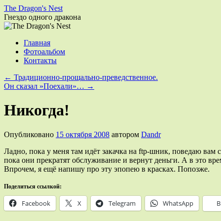
The Dragon's Nest
Гнездо одного дракона
Перейти
Главная
к
Фотоальбом
содержимому
Контакты
←
Традиционно-прощально-преведственное.
Он сказал »Поехали»…
→
Никогда!
Опубликовано
15 октября 2008
автором
Dandr
Ладно, пока у меня там идёт закачка на ftp-шник, поведаю вам с
пока они прекратят обслуживание и вернут деньги. А в это врем
Впрочем, я ещё напишу про эту эпопею в красках. Попозже.
Поделиться ссылкой:
Facebook
X
Telegram
WhatsApp
В