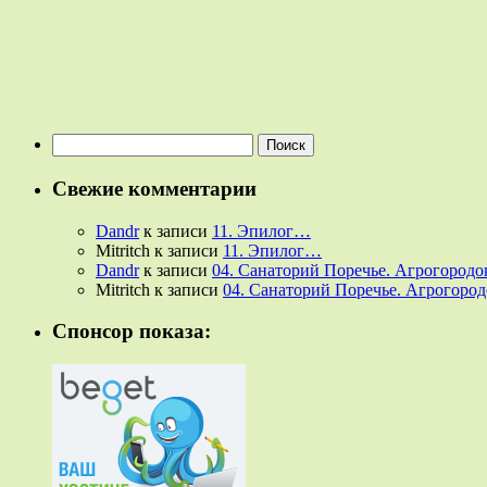
Найти:
Свежие комментарии
Dandr
к записи
11. Эпилог…
Mitritch
к записи
11. Эпилог…
Dandr
к записи
04. Санаторий Поречье. Агрогородок
Mitritch
к записи
04. Санаторий Поречье. Агрогородо
Спонсор показа: