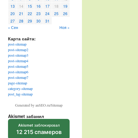
13
14
15
16
17
18
19
20
21
22
23
24
25
26
27
28
29
30
31
« Сен
Ноя »
Карта сайта:
post-sitemap
post-sitemap2
post-sitemap3
post-sitemap4
post-sitemap5
post-sitemap6
post-sitemap7
page-sitemap
category-sitemap
post_tag-sitemap
Generated by anSEO.ru/Sitemap
Akismet забанил
Akismet
заблокировал
12 215 спамеров