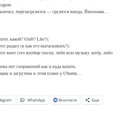
ндров.
акончил, перезагрузился — грузится винда. Йапонама…
ати, какой? Grub? Lilo?);
от раздел (и как его вытаскивать?);
тот винт (это вообще писец: либо всю музыку затёр, либо
ока нет сооражений как и куда копать.
щик и загрузчик в этом плане у Ubuntu…
legram
WhatsApp
Вконтакте
Ещё