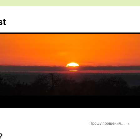
st
Прошу прощения…
→
?