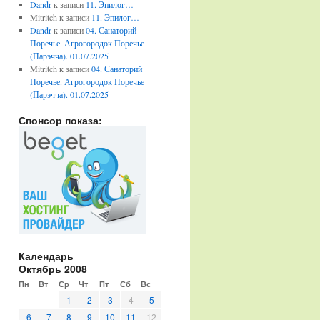
Dandr
к записи
11. Эпилог…
Mitritch
к записи
11. Эпилог…
Dandr
к записи
04. Санаторий
Поречье. Агрогородок Поречье
(Парэчча). 01.07.2025
Mitritch
к записи
04. Санаторий
Поречье. Агрогородок Поречье
(Парэчча). 01.07.2025
Спонсор показа:
Календарь
Октябрь 2008
Пн
Вт
Ср
Чт
Пт
Сб
Вс
1
2
3
4
5
6
7
8
9
10
11
12