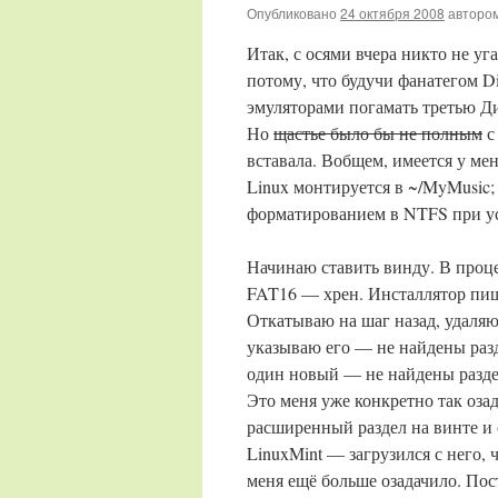
Опубликовано
24 октября 2008
авторо
Итак, с осями вчера никто не уг
потому, что будучи фанатегом Di
эмуляторами погамать третью Д
Но
щастье было бы не полным
с
вставала. Вобщем, имеется у меня
Linux монтируется в ~/MyMusic; 
форматированием в NTFS при уст
Начинаю ставить винду. В проц
FAT16 — хрен. Инсталлятор пиш
Откатываю на шаг назад, удаляю
указываю его — не найдены разд
один новый — не найдены разде
Это меня уже конкретно так оза
расширенный раздел на винте и 
LinuxMint — загрузился с него, 
меня ещё больше озадачило. Пос