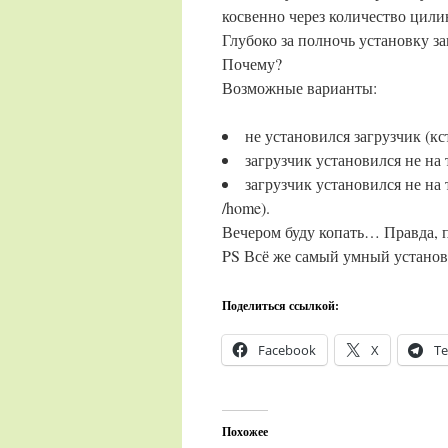
косвенно через количество цили
Глубоко за полночь установку з
Почему?
Возможные варианты:
не установился загрузчик (кст
загрузчик установился не на т
загрузчик установился не на 
/home).
Вечером буду копать… Правда, п
PS Всё же самый умный установ
Поделиться ссылкой:
Facebook
X
Te
Похожее