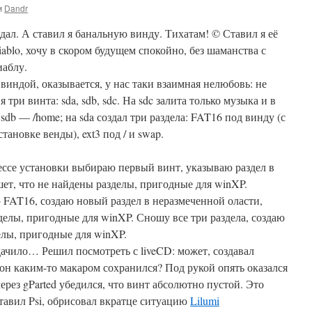
м
Dandr
адал. А ставил я банальную винду. Тихатам! © Ставил я её
ablo, хочу в скором будущем спокойно, без шаманства с
иаблу.
 виндой, оказывается, у нас таки взаимная нелюбовь: не
 три винта: sda, sdb, sdc. На sdc залита только музыка и в
sdb — /home; на sda создал три раздела: FAT16 под винду (с
ановке венды), ext3 под / и swap.
ессе установки выбираю первый винт, указываю раздел в
ет, что не найдены разделы, пригодные для winXP.
 FAT16, создаю новый раздел в неразмеченной оласти,
елы, пригодные для winXP. Сношу все три раздела, создаю
лы, пригодные для winXP.
дачило… Решил посмотреть с liveCD: может, создавал
он каким-то макаром сохранился? Под рукой опять оказался
через gParted убедился, что винт абсолютно пустой. Это
тавил Psi, обрисовал вкратце ситуацию
Lilumi