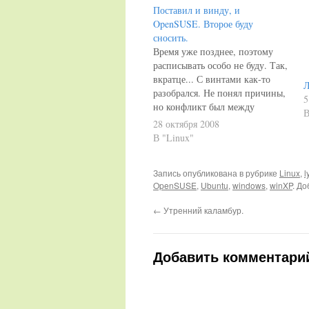
Поставил и винду, и
OpenSUSE. Второе буду
сносить.
Время уже позднее, поэтому
расписывать особо не буду. Так,
вкратце... С винтами как-то
Л
разобрался. Не понял причины,
5
но конфликт был между
В
прамари мастер и слейв.
28 октября 2008
Пытаясь поставить на праймари
В "Linux"
мастер, ось ставилась на
праймари слэйв. Отключил
Запись опубликована в рубрике
Linux
,
l
второй - и винда, и OpenSUSE
OpenSUSE
,
Ubuntu
,
windows
,
winXP
. До
встали без проблем. Винду
проверил - загружается,
←
Утренний каламбур.
настраивать…
Добавить комментари