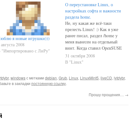
О переустановке Linux, о
настройках софта и важности
раздела home.
Не, ну какая же всё-таки
прелесть Linux! :) Как я уже
ранее писал, раздел /home у
юблю я новые игрушки)))
меня вынесен на отдельный
 августа 2008
винт. Когда ставил OpenSUSE
 "Импортировано с ЛиРу"
(не без помощи Lilumi), то этот
31 октября 2008
винт не форматировал. А
В "Linux"
теперь доставляю привычный
софт, запускаю, а все настройки
ytdybr
,
windows
с метками
debian
,
Grub
,
Linux
,
LinuxMint5
,
liveCD
,
lytdybr
,
подтягиваются автоматически!
бавьте в закладки
постоянную ссылку
.
А всё почему? А потому, что…
Прошу прощения…
→
й