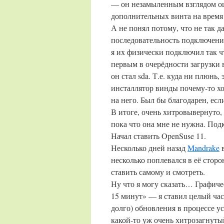
— он незамыленным взглядом оц
дополнительных винта на время 
А не понял потому, что не так д
последовательность подключения
я их физически подключил так ч
первым в очерёдности загрузки в
он стал sda. Т.е. куда ни плюнь
инсталлятор винды почему-то хо
на него. Был бы благодарен, есл
В итоге, очень хитровывернуто, 
пока что она мне не нужна. Под
Начал ставить OpenSuse 11.
Несколько дней назад
Mandrake
в
несколько поплевался в её стор
ставить самому и смотреть.
Ну что я могу сказать… Графиче
15 минут» — я ставил целый час
долго) обновления в процессе у
какой-то уж очень хитрозагнуты