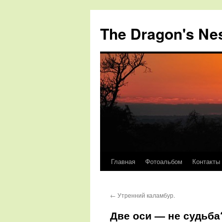
The Dragon's Ne
Главная
Фотоальбом
Контакты
Перейти
к
←
Утренний каламбур.
содержимому
Две оси — не судьба