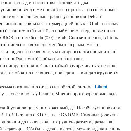
енил расклад и посоветовал отключить два
установки венда. Не понял этого прикола, но совет помог.
авно имел аналогичный трабл с установкой Debian:
 винтов не совпадала с нумерацией оных в Grub, поэтому
то бы системный винт был праймари мастер, он же стоял
 BIOS и он же был hd(0,0) в grub. Соответственно, в Linux
, этот винчестер везде должен быть первым. Но вот
ть и видел его первым, самы винду пытался поставить не
и кто-нибудь смог бы объяснить этот глюк.
но винду поставил. С настройкой заморачиваться не стал:
ключил обратно все винты, проверил — винда загружается.
есьма восхищённо отзывался об этой системе.
Lilumi
ону — снёс в пользу Ubuntu. Мнения противоречивые надо
ский установщик у них красивый, да. Насчёт «установки за
!!! Но! Я ставил с KDE, а не с GNOME. Скачивал (ооочень
становки и долго втыкал в их ручную разметку разделов:
й редактор… Объём разделов к слову, можно задавать лишь