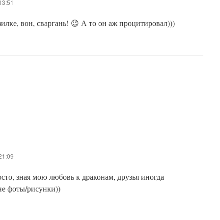
13:51
илке, вон, сваргань! 😉 А то он аж процитировал)))
21:09
сто, зная мою любовь к драконам, друзья иногда
е фоты/рисунки))