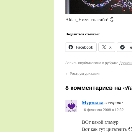
Aldar_Hoze, спасибо! 🙂
Поделиться ссылкой:
Facebook
X
Te
Запись опубликована в рубрике
Дракон
←
Реструктуризация
8 комментариев на «
К
Мурзилка
говорит:
16 февраля 2009 в 12:32
ВОт какой гламур
Вот как тут цитатеить 