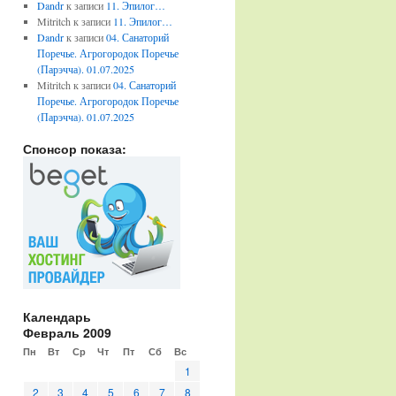
Dandr
к записи
11. Эпилог…
Mitritch
к записи
11. Эпилог…
Dandr
к записи
04. Санаторий
Поречье. Агрогородок Поречье
(Парэчча). 01.07.2025
Mitritch
к записи
04. Санаторий
Поречье. Агрогородок Поречье
(Парэчча). 01.07.2025
Спонсор показа:
Календарь
Февраль 2009
Пн
Вт
Ср
Чт
Пт
Сб
Вс
1
2
3
4
5
6
7
8