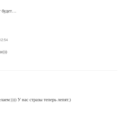
т будет…
12:54
и)))
аем:)))) У нас стразы теперь лепят;)