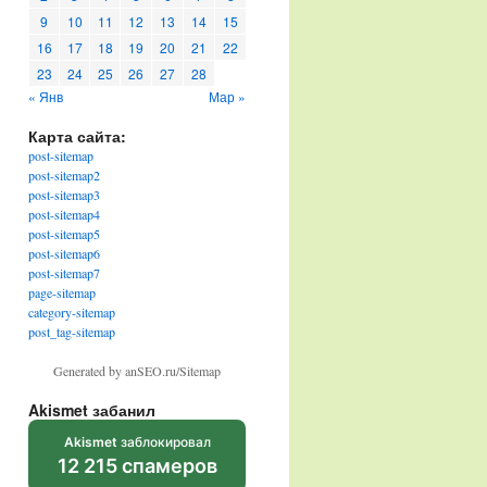
9
10
11
12
13
14
15
16
17
18
19
20
21
22
23
24
25
26
27
28
« Янв
Мар »
Карта сайта:
post-sitemap
post-sitemap2
post-sitemap3
post-sitemap4
post-sitemap5
post-sitemap6
post-sitemap7
page-sitemap
category-sitemap
post_tag-sitemap
Generated by anSEO.ru/Sitemap
Akismet забанил
Akismet
заблокировал
12 215 спамеров