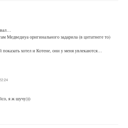
ровал…
там Медведиуа оригинального задарила (в цитатнеге то)
й показать хотел и Котене, они у меня увлекаются…
22:24
со, я ж шучу)))