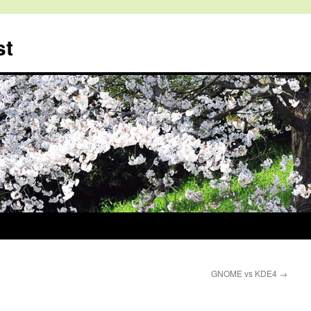
st
GNOME vs KDE4
→