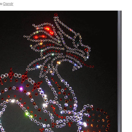
ом
Dandr