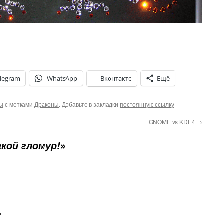
legram
WhatsApp
Вконтакте
Ещё
ы
с метками
Драконы
. Добавьте в закладки
постоянную ссылку
.
GNOME vs KDE4
→
»
акой гломур!
