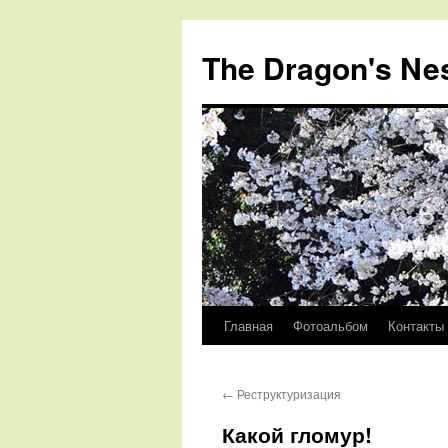
The Dragon's Ne
Главная
Фотоальбом
Контакты
Перейти
к
←
Реструктуризация
содержимому
Какой гломур!