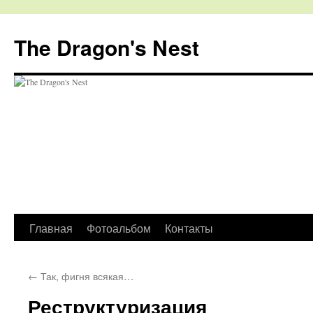
The Dragon's Nest
Перейти
Главная
Фотоальбом
Контакты
к
←
Так, фигня всякая…
содержимому
Реструктуризация