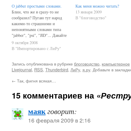
О jabber простыми словами.
Как меня можно читать?
Блин, что же я сразу-то не
13 января 2009
сообразил? Пугаю тут народ
В "блоговодство"
какими-то страшними и
непонятными словами типа
"jabber", "psi", "JID"... Давайте
я вам попроще (постараюсь)
9 октября 2008
рассказать. Начну, пожалуй, с
В "Импортировано с ЛиРу"
гугля. Думаю, у многих есть
ящик на Gmail. Все видели, что
Запись опубликована в рубрике
блоговодство
,
компьютерное
слева, когда вы через сайт
Livejournal
,
RSS
,
Thunderbird
,
ЛиРу
,
я.ру
. Добавьте в закладк
залезаете на почту, есть такое
небольшое…
←
Так, фигня всякая…
15 комментариев на «
Рестр
маяк
говорит:
16 февраля 2009 в 2:16