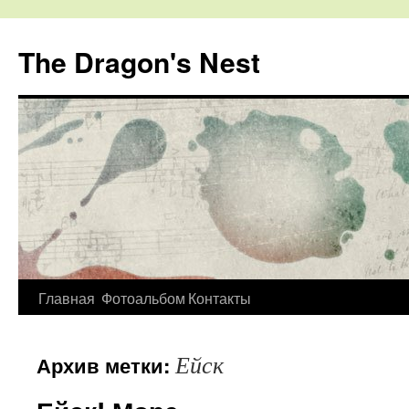
The Dragon's Nest
Перейти
Главная
Фотоальбом
Контакты
к
Ейск
Архив метки:
содержимому