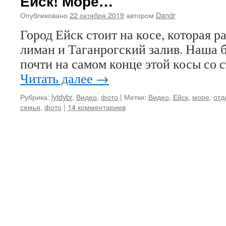
Ейск! Море…
Опубликовано
22 октября 2019
автором
Dandr
Город Ейск стоит на косе, которая р
лиман и Таганрогский залив. Наша б
почти на самом конце этой косы со 
Читать далее
→
Рубрика:
lytdybr
,
Видео
,
фото
|
Метки:
Видео
,
Ейск
,
море
,
отд
семья
,
фото
|
14 комментариев