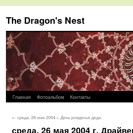
The Dragon's Nest
Перейти
Главная
Фотоальбом
Контакты
к
←
среда, 26 мая 2004 г. День рожденья деда.
содержимому
среда, 26 мая 2004 г. Драйве