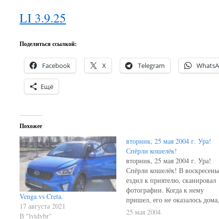
LI 3.9.25
Поделиться ссылкой:
Facebook
X
Telegram
Whats
Ещё
Похожее
вторник, 25 мая 2004 г. Ура!
Спёрли кошелёк!
вторник, 25 мая 2004 г. Ура!
Спёрли кошелёк! В воскресень
ездил к приятелю, сканировал
фотографии. Когда к нему
Venga vs Creta.
пришел, его не оказалось дома
17 августа 2021
была только мама, собака и кот
25 мая 2004
В "lytdybr"