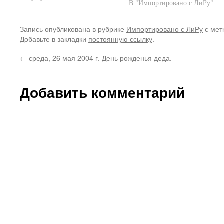
С мамой и котом мы уже давн
В "Импортировано с ЛиРу"
знакомы, а вот с псиной перв
раз встретились и она
Запись опубликована в рубрике
Импортировано с ЛиРу
с мет
влюбилась в меня с…
Добавьте в закладки
постоянную ссылку
.
←
среда, 26 мая 2004 г. День рожденья деда.
Добавить комментарий